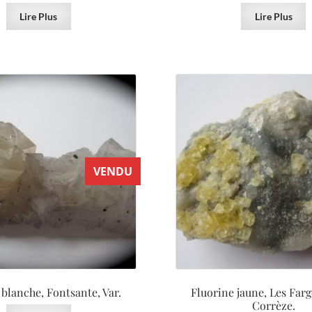
Lire Plus
Lire Plus
VENDU
 blanche, Fontsante, Var.
Fluorine jaune, Les Farg
Corrèze.