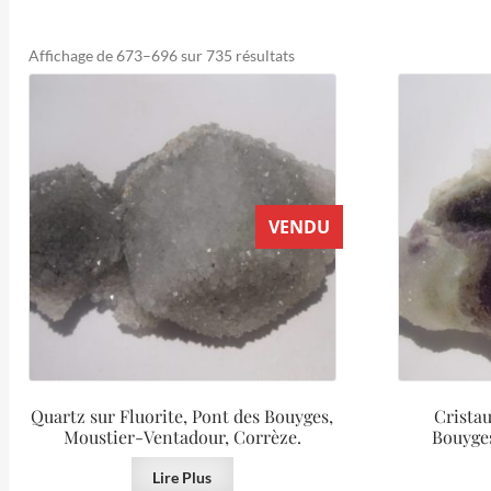
Trié
Affichage de 673–696 sur 735 résultats
du
plus
récent
au
plus
ancien
VENDU
Quartz sur Fluorite, Pont des Bouyges,
Cristau
Moustier-Ventadour, Corrèze.
Bouyge
Lire Plus