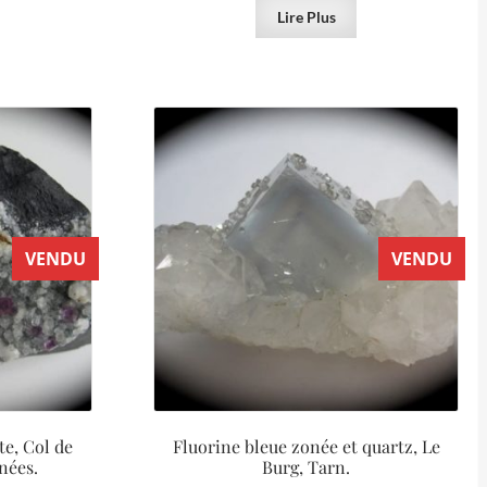
Lire Plus
VENDU
VENDU
te, Col de
Fluorine bleue zonée et quartz, Le
nées.
Burg, Tarn.