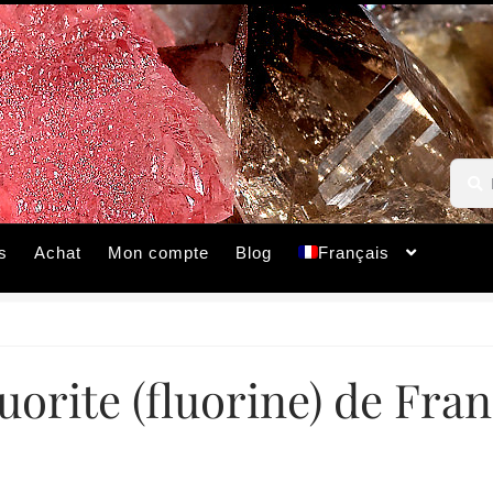
Reche
Reche
pour :
s
Achat
Mon compte
Blog
Français
uorite (fluorine) de Fra