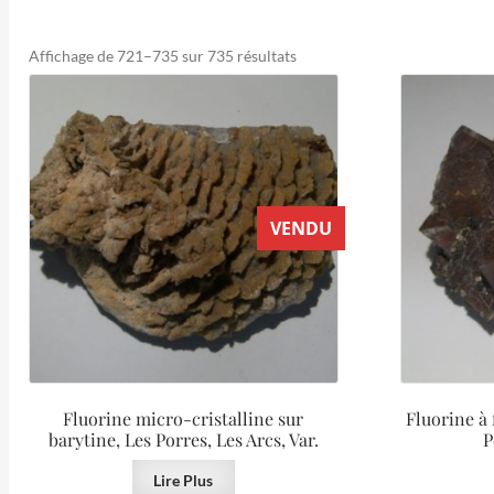
Trié
Affichage de 721–735 sur 735 résultats
du
plus
récent
au
plus
ancien
VENDU
Fluorine micro-cristalline sur
Fluorine à
barytine, Les Porres, Les Arcs, Var.
P
Lire Plus