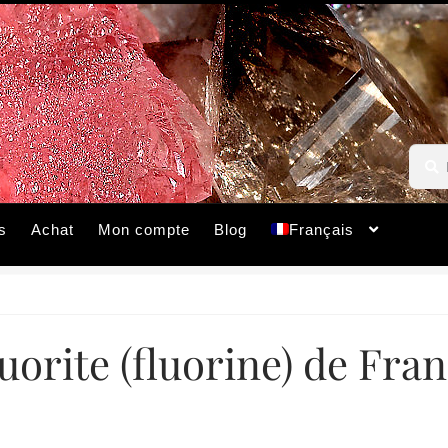
Reche
Reche
pour :
s
Achat
Mon compte
Blog
Français
uorite (fluorine) de Fra