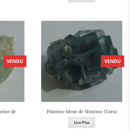
VENDU
VENDU
orine de
Fluorine bleue de Montroc (Tarn)
)
Lire Plus