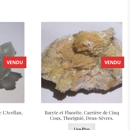
VENDU
VENDU
e L’Avellan,
Baryte et Fluorite, Carrière de Cinq
Coux, Thorignié, Deux-Sèvres.
Lire Plus