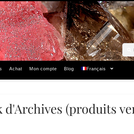
Reche
Reche
pour :
s
Achat
Mon compte
Blog
Français
 d'Archives (produits v