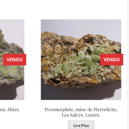
VENDU
VENDU
u, Altier,
Pyromorphite, mine de Pierrefiche,
Les Salces, Lozère.
Lire Plus