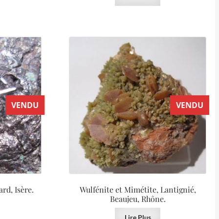
VENDU
VENDU
rd, Isère.
Wulfénite et Mimétite, Lantignié,
Beaujeu, Rhône.
Lire Plus