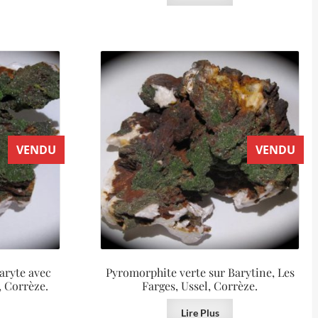
VENDU
VENDU
aryte avec
Pyromorphite verte sur Barytine, Les
, Corrèze.
Farges, Ussel, Corrèze.
Lire Plus