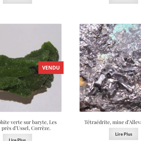
VENDU
ite verte sur baryte, Les
Tétraédrite, mine d’Alleva
 près d’Ussel, Corrèze.
Lire Plus
Lire Plus