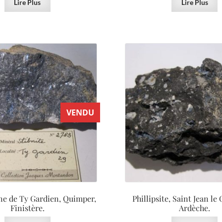
Lire Plus
Lire Plus
VENDU
ne de Ty Gardien, Quimper,
Phillipsite, Saint Jean le
Finistère.
Ardèche.