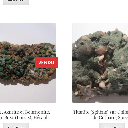
VENDU
e, Azurite et Bournonite,
Titanite (Sphène) sur Chlo
u-Bosc (Loiras), Hérault.
du Gothard, Suiss