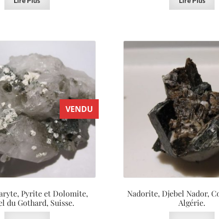
Lire Plus
Lire Plus
VENDU
aryte, Pyrite et Dolomite,
Nadorite, Djebel Nador, C
l du Gothard, Suisse.
Algérie.