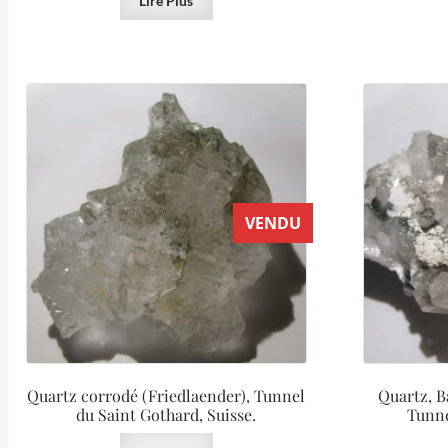
Lire Plus
VENDU
Quartz corrodé (Friedlaender), Tunnel
Quartz, B
du Saint Gothard, Suisse.
Tunne