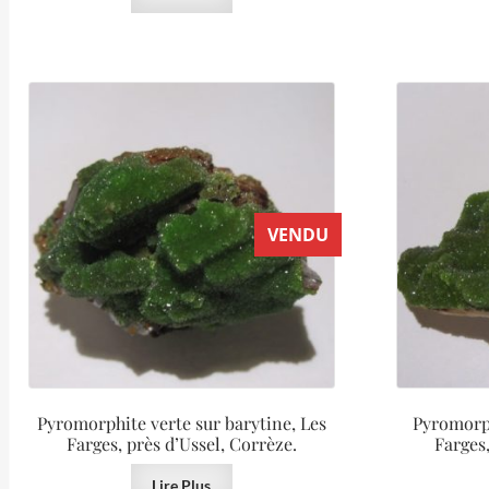
VENDU
Pyromorphite verte sur barytine, Les
Pyromorph
Farges, près d’Ussel, Corrèze.
Farges,
Lire Plus