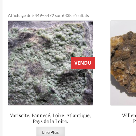
Trié
Affichage de 5449–5472 sur 6338 résultats
du
plus
récent
au
plus
ancien
VENDU
Variscite, Pannecé, Loire-Atlantique,
Willem
Pays de la Loire.
P
Lire Plus