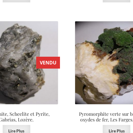
VENDU
te, Scheelite et Pyrite,
Pyromorphite verte sur b
Gabrias, Lozère.
oxydes de fer, Les Farges
Lire Plus
Lire Plus