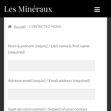
Les Minéraux
Aller
Aller
à
au
la
contenu
Accueil
Accueil
navigation
Accueil
CONTACTEZ-NOUS
Catégories
Boutique
Nom & prénom (requis) / Last name & first name
Nouveautés
Nouveautés
(required)
Achat
Blog
Mon compte
Achat
Adresse email (requis) / Email address (required)
Blog
Contactez-nous
Sites amis
Français
Sujet de votre contact / Subject of your contact