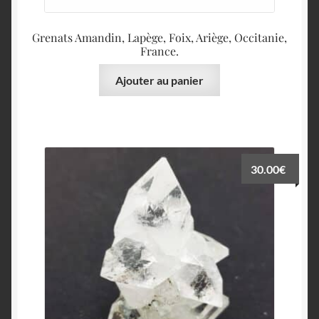
English
Grenats Amandin, Lapège, Foix, Ariège, Occitanie,
France.
Ajouter au panier
30.00
€