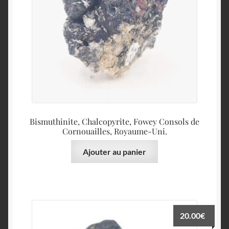
Bismuthinite, Chalcopyrite, Fowey Consols de
Cornouailles, Royaume-Uni.
Ajouter au panier
20.00
€