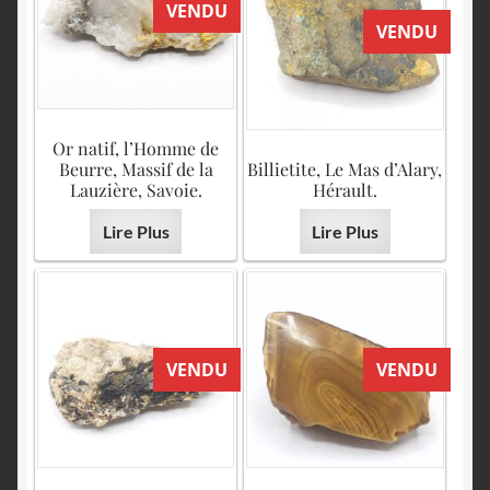
VENDU
VENDU
Or natif, l’Homme de
Beurre, Massif de la
Billietite, Le Mas d’Alary,
Lauzière, Savoie.
Hérault.
Lire Plus
Lire Plus
VENDU
VENDU