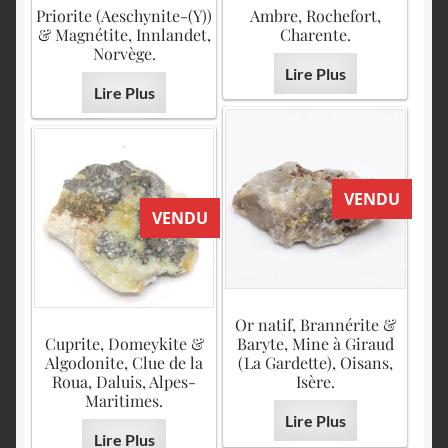
Priorite (Aeschynite-(Y))
Ambre, Rochefort,
& Magnétite, Innlandet,
Charente.
Norvège.
Lire Plus
Lire Plus
VENDU
VENDU
Or natif, Brannérite &
Cuprite, Domeykite &
Baryte, Mine à Giraud
Algodonite, Clue de la
(La Gardette), Oisans,
Roua, Daluis, Alpes-
Isère.
Maritimes.
Lire Plus
Lire Plus