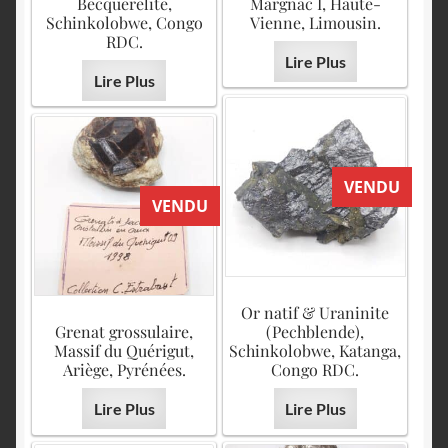
Becquerelite,
Margnac I, Haute-
Schinkolobwe, Congo
Vienne, Limousin.
RDC.
Lire Plus
Lire Plus
VENDU
VENDU
Or natif & Uraninite
Grenat grossulaire,
(Pechblende),
Massif du Quérigut,
Schinkolobwe, Katanga,
Ariège, Pyrénées.
Congo RDC.
Lire Plus
Lire Plus