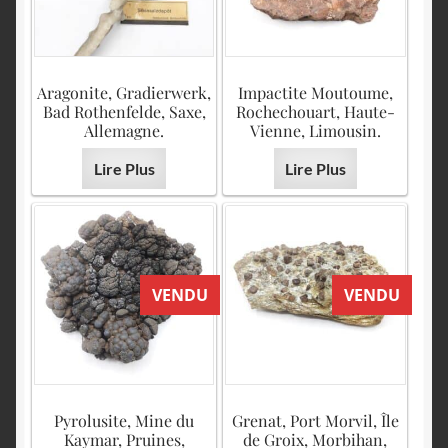
Aragonite, Gradierwerk,
Impactite Moutoume,
Bad Rothenfelde, Saxe,
Rochechouart, Haute-
Allemagne.
Vienne, Limousin.
Lire Plus
Lire Plus
VENDU
VENDU
Pyrolusite, Mine du
Grenat, Port Morvil, Île
Kaymar, Pruines,
de Groix, Morbihan,