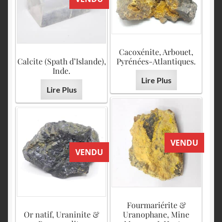
Cacoxénite, Arbouet,
Calcite (Spath d’Islande),
Pyrénées-Atlantiques.
Inde.
Lire Plus
Lire Plus
VENDU
VENDU
Fourmariérite &
Or natif, Uraninite &
Uranophane, Mine