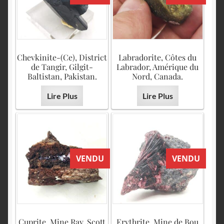
English
Chevkinite-(Ce), District
Labradorite, Côtes du
de Tangir, Gilgit-
Labrador, Amérique du
Baltistan, Pakistan.
Nord, Canada.
Lire Plus
Lire Plus
VENDU
VENDU
Cuprite, Mine Ray, Scott
Erythrite, Mine de Bou