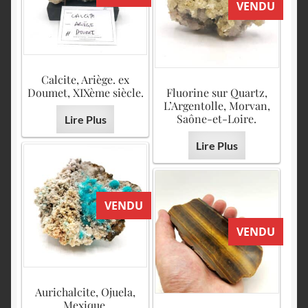
VENDU
Calcite, Ariège. ex
Doumet, XIXème siècle.
Fluorine sur Quartz,
L’Argentolle, Morvan,
Saône-et-Loire.
Lire Plus
Lire Plus
VENDU
VENDU
Aurichalcite, Ojuela,
Mexique.