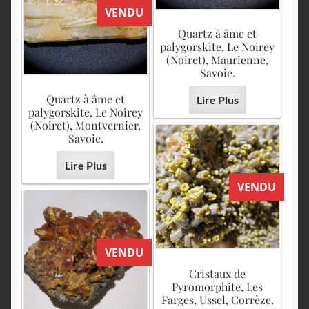
VENDU
Quartz à âme et
palygorskite, Le Noirey
(Noiret), Maurienne,
Savoie.
Quartz à âme et
Lire Plus
palygorskite, Le Noirey
(Noiret), Montvernier,
Savoie.
Lire Plus
VENDU
VENDU
Cristaux de
Pyromorphite, Les
Farges, Ussel, Corrèze.