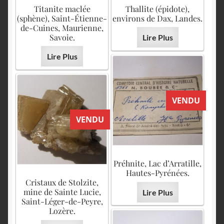
English
Titanite maclée
Thallite (épidote),
(sphène), Saint-Étienne-
environs de Dax, Landes.
de-Cuines, Maurienne,
Savoie.
Lire Plus
Lire Plus
VENDU
VENDU
Préhnite, Lac d’Arratille,
Hautes-Pyrénées.
Cristaux de Stolzite,
mine de Sainte Lucie,
Lire Plus
Saint-Léger-de-Peyre,
Lozère.