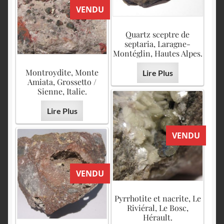
VENDU
Quartz sceptre de
septaria, Laragne-
Montéglin, Hautes Alpes.
Montroydite, Monte
Lire Plus
Amiata, Grossetto /
Sienne, Italie.
Lire Plus
VENDU
VENDU
Pyrrhotite et nacrite, Le
Riviéral, Le Bosc,
Hérault.