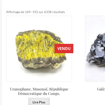
Trié
Affichage de 169–192 sur 6338 résultats
du
plus
récent
au
plus
ancien
VENDU
Uranophane, Musonoï, République
Galè
Démocratique du Congo.
Lire Plus