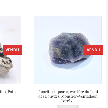
VENDU
VENDU
no, Potosí,
Fluorite et quartz, carrière du Pont
des Bouyges, Moustier-Ventadour,
Corrèze.