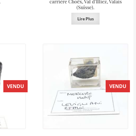
.
carrière Choëx, Val d’Illiez, Valais
(Suisse).
Lire Plus
VENDU
VENDU