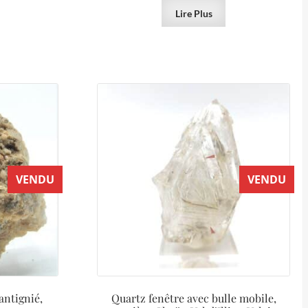
Lire Plus
VENDU
VENDU
antignié,
Quartz fenêtre avec bulle mobile,