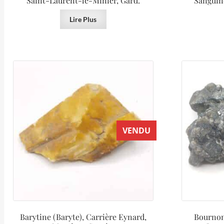
Saint-Laurent-le-Minier, Gard.
Sanguin
Lire Plus
VENDU
Barytine (Baryte), Carrière Eynard,
Bournoni