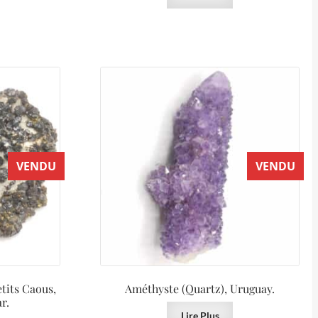
VENDU
VENDU
etits Caous,
Améthyste (Quartz), Uruguay.
r.
Lire Plus