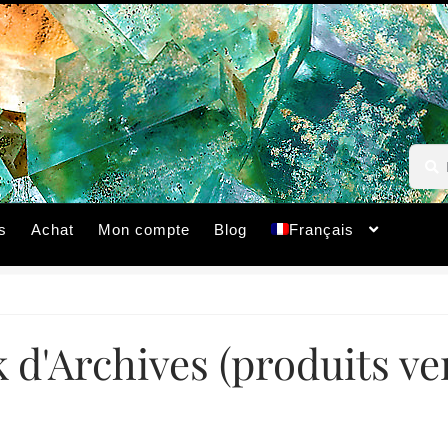
Reche
Reche
pour :
s
Achat
Mon compte
Blog
Français
 d'Archives (produits v