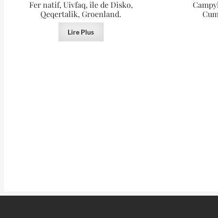
Fer natif, Uivfaq, île de Disko,
Campyli
Qeqertalik, Groenland.
Cum
Lire Plus
VENDU