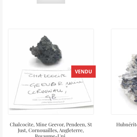
VENDU
Chalcocite, Mine Geevor, Pendeen, St
Hubnérite
Just, Cornouailles, Angleterre,
Royaume-Uni.