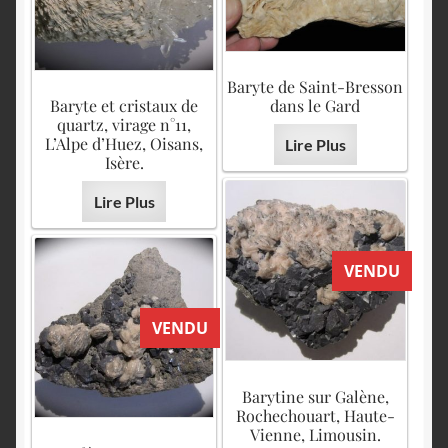
Baryte de Saint-Bresson
Baryte et cristaux de
dans le Gard
quartz, virage n°11,
L’Alpe d’Huez, Oisans,
Lire Plus
Isère.
Lire Plus
VENDU
VENDU
Barytine sur Galène,
Rochechouart, Haute-
Vienne, Limousin.