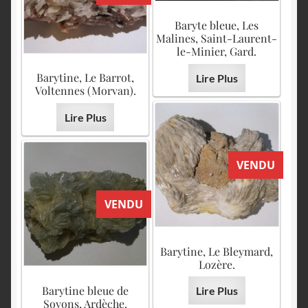
Baryte bleue, Les
Malines, Saint-Laurent-
le-Minier, Gard.
Barytine, Le Barrot,
Lire Plus
Voltennes (Morvan).
Lire Plus
VENDU
VENDU
Barytine, Le Bleymard,
Lozère.
Barytine bleue de
Lire Plus
Soyons, Ardèche.