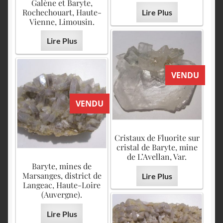
Galène et Baryte,
Rochechouart, Haute-
Lire Plus
Vienne, Limousin.
Lire Plus
VENDU
VENDU
Cristaux de Fluorite sur
cristal de Baryte, mine
de L’Avellan, Var.
Baryte, mines de
Marsanges, district de
Lire Plus
Langeac, Haute-Loire
(Auvergne).
Lire Plus