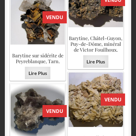
VENDU
VENDU
Barytine, Châtel-Guyon,
Puy-de-Dôme, minéral
de Victor Fouilhoux.
Barytine sur sidérite de
Peyreblanque, Tarn.
Lire Plus
Lire Plus
VENDU
VENDU