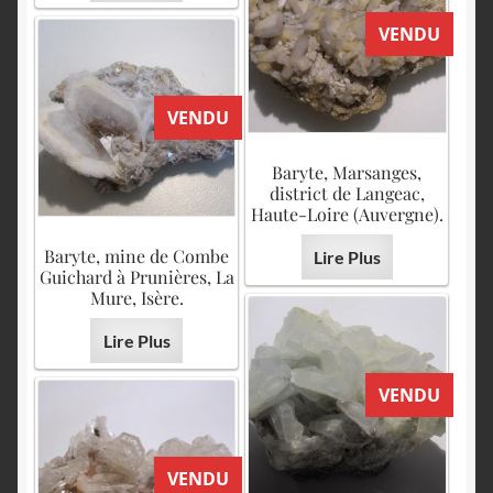
VENDU
VENDU
Baryte, Marsanges,
district de Langeac,
Haute-Loire (Auvergne).
Baryte, mine de Combe
Lire Plus
Guichard à Prunières, La
Mure, Isère.
Lire Plus
VENDU
VENDU