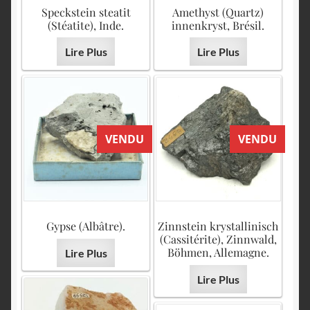
English
Speckstein steatit
Amethyst (Quartz)
(Stéatite), Inde.
innenkryst, Brésil.
Lire Plus
Lire Plus
VENDU
VENDU
Gypse (Albâtre).
Zinnstein krystallinisch
(Cassitérite), Zinnwald,
Böhmen, Allemagne.
Lire Plus
Lire Plus