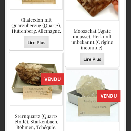
Chalcedon mit
Quarzüberzug (Quartz),
Huttenberg, Allemagne.
Moosachat (Agate
mousse), Herkunft
unbekannt (Origine
Lire Plus
inconnue).
Lire Plus
VENDU
VENDU
Sternquartz (Quartz
étoilé), Starkenbach,
Böhmen, Tchéquie.