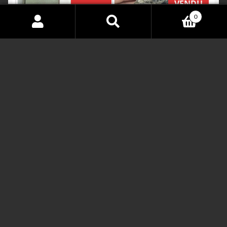
VENDU
0
Search
for:
Lot de 8 minéraux
anciens du musée Bally
Mica noir (Biotite),
de Schönenwerd en
collection du musée
Suisse.
Bally en Suisse.
Lire Plus
Lire Plus
VENDU
VENDU