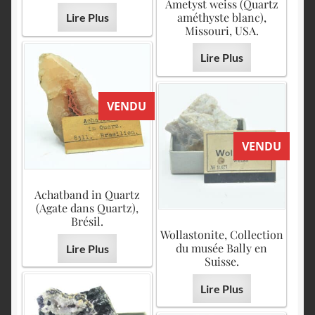
Ametyst weiss (Quartz
améthyste blanc),
Lire Plus
Missouri, USA.
Lire Plus
VENDU
VENDU
Achatband in Quartz
(Agate dans Quartz),
Brésil.
Wollastonite, Collection
du musée Bally en
Lire Plus
Suisse.
Lire Plus