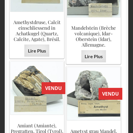
Amethystdruse, Calcit
einschliessend in
Mandelstein (Brèche
Achatkugel (Quartz,
volcanique), Idar-
Calcite, Agate), Brésil.
Oberstein (Idar),
Allemagne.
Lire Plus
Lire Plus
VENDU
VENDU
Amiant (Amiante),
Pregratten, Tirol (Tyrol),
Ametyst grau Mandel,