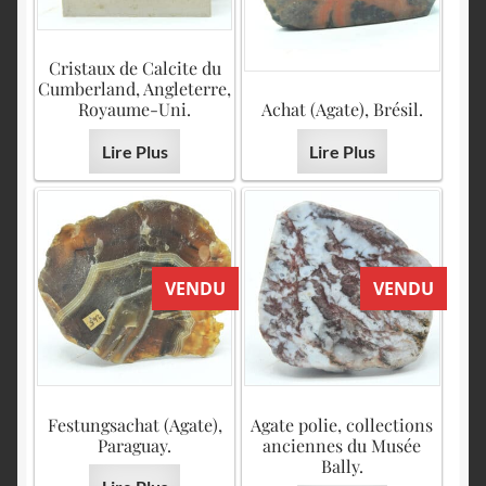
Cristaux de Calcite du
Cumberland, Angleterre,
Royaume-Uni.
Achat (Agate), Brésil.
Lire Plus
Lire Plus
VENDU
VENDU
Festungsachat (Agate),
Agate polie, collections
Paraguay.
anciennes du Musée
Bally.