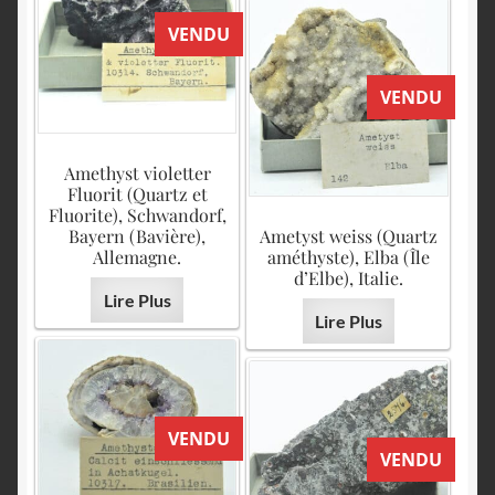
VENDU
VENDU
Amethyst violetter
Fluorit (Quartz et
Fluorite), Schwandorf,
Bayern (Bavière),
Ametyst weiss (Quartz
Allemagne.
améthyste), Elba (Île
d’Elbe), Italie.
Lire Plus
Lire Plus
VENDU
VENDU