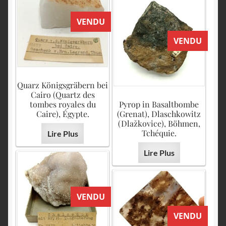
VENDU
VENDU
Quarz Königsgräbern bei
Cairo (Quartz des
tombes royales du
Pyrop in Basaltbombe
Caire), Égypte.
(Grenat), Dlaschkowitz
(Dlažkovice), Böhmen,
Tchéquie.
Lire Plus
Lire Plus
VENDU
VENDU