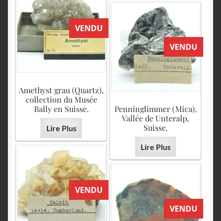
VENDU
VENDU
Amethyst grau (Quartz),
collection du Musée
Bally en Suisse.
Penninglimmer (Mica),
Vallée de Unteralp,
Suisse.
Lire Plus
Lire Plus
VENDU
VENDU