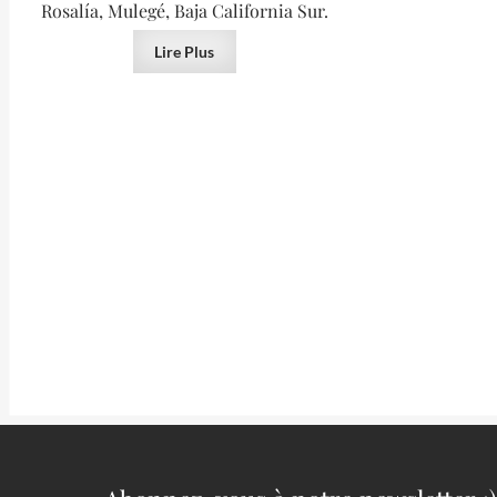
Rosalía, Mulegé, Baja California Sur.
Lire Plus
VENDU
Baryte jaune d’Auvergne (minéral
Azurite de