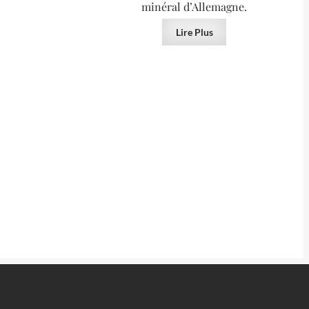
minéral d’Allemagne.
Lire Plus
VENDU
VENDU
int-Raphaël,
Cristaux d’autunite de Saint-Hilaire-