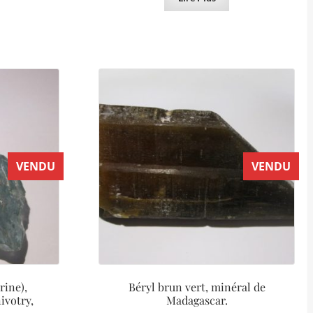
VENDU
VENDU
rine),
Béryl brun vert, minéral de
votry,
Madagascar.