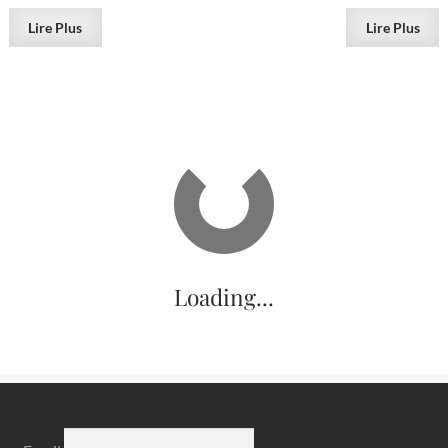
Lire Plus
Lire Plus
VENDU
 la mine de Chessy au dix-
Andésine de Boulouris, Sa