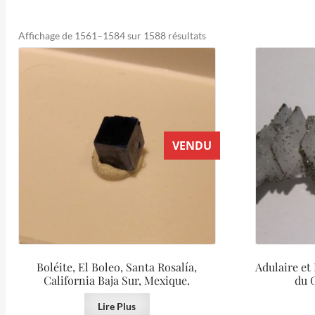
Trié
Affichage de 1561–1584 sur 1588 résultats
du
plus
récent
au
plus
ancien
VENDU
Boléite, El Boleo, Santa Rosalía,
Adulaire et
California Baja Sur, Mexique.
du G
Lire Plus