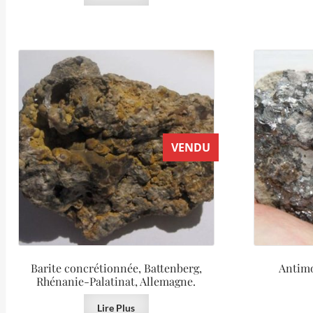
VENDU
Barite concrétionnée, Battenberg,
Antimo
Rhénanie-Palatinat, Allemagne.
Lire Plus