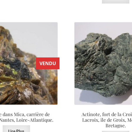
VENDU
e dans Mica, carrière de
Actinote, fort de la Croi
 Nantes, Loire-Atlantique.
Lacroix, île de Groix, 
Bretagne.
Lire Plus