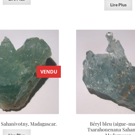
Lire Plus
VENDU
, Sahanivotny, Madagascar.
Béryl bleu (aigue-ma
Tsarahonenana Sahani