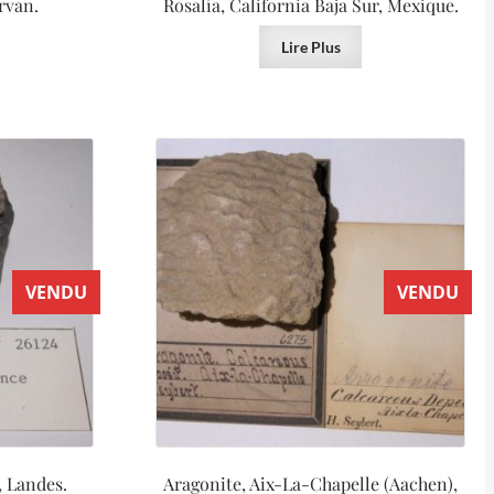
rvan.
Rosalía, California Baja Sur, Mexique.
Lire Plus
VENDU
VENDU
, Landes.
Aragonite, Aix-La-Chapelle (Aachen),