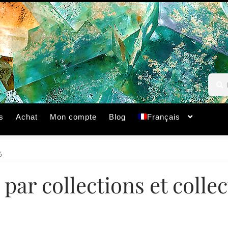
Reche
Reche
pour :
s
Achat
Mon compte
Blog
Français
6
par collections et colle