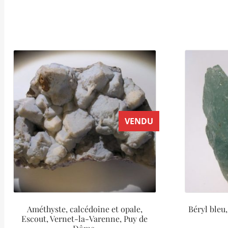
VENDU
Améthyste, calcédoine et opale,
Béryl bleu
Escout, Vernet-la-Varenne, Puy de