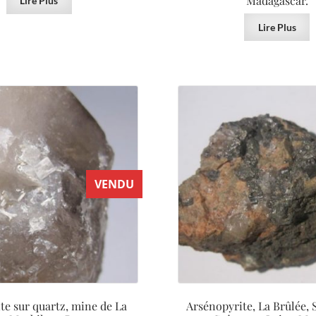
Madagascar.
Lire Plus
Lire Plus
VENDU
te sur quartz, mine de La
Arsénopyrite, La Brûlée, 