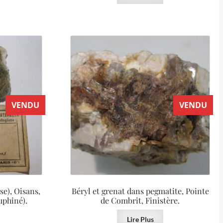
VENDU
VENDU
se), Oisans,
Béryl et grenat dans pegmatite, Pointe
uphiné).
de Combrit, Finistère.
Lire Plus