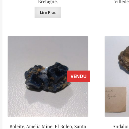
Bretagne.
Villed
Lire Plus
VENDU
Boleite, Amelia Mine, El Boleo, Santa
Andalou