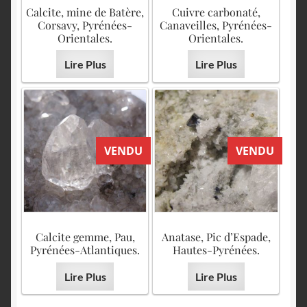
English
Calcite, mine de Batère,
Cuivre carbonaté,
Corsavy, Pyrénées-
Canaveilles, Pyrénées-
Orientales.
Orientales.
Lire Plus
Lire Plus
VENDU
VENDU
Calcite gemme, Pau,
Anatase, Pic d’Espade,
Pyrénées-Atlantiques.
Hautes-Pyrénées.
Lire Plus
Lire Plus