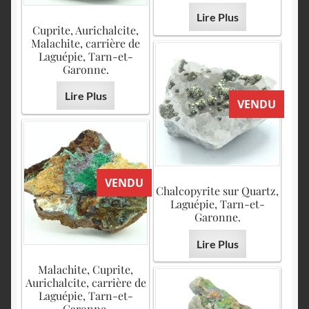
Lire Plus
Cuprite, Aurichalcite,
Malachite, carrière de
Laguépie, Tarn-et-
Garonne.
Lire Plus
VENDU
VENDU
Chalcopyrite sur Quartz,
Laguépie, Tarn-et-
Garonne.
Lire Plus
Malachite, Cuprite,
Aurichalcite, carrière de
Laguépie, Tarn-et-
Garonne.