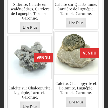
English
Sidérite, Calcite en
Calcite sur Quartz fumé,
scalénoèdres, Carrière
Carrière de Laguépie,
de Laguépie, Tarn-et-
Tarn-et-Garonne.
Garonne.
Lire Plus
Lire Plus
VENDU
VENDU
Calcite, Chalcopyrite et
Calcite sur Chalcopyrite,
Dolomite, Laguépie,
Laguépie, Tarn-et-
Tarn-et-Garonne.
Garonne.
Lire Plus
Lire Plus