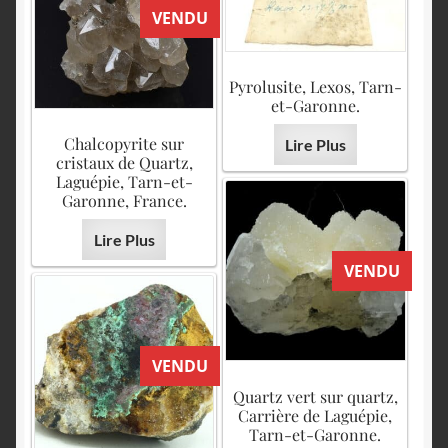
VENDU
Pyrolusite, Lexos, Tarn-
et-Garonne.
Chalcopyrite sur
Lire Plus
cristaux de Quartz,
Laguépie, Tarn-et-
Garonne, France.
Lire Plus
VENDU
VENDU
Quartz vert sur quartz,
Carrière de Laguépie,
Tarn-et-Garonne.