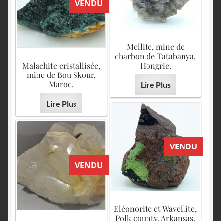
VENDU
Mellite, mine de
charbon de Tatabanya,
Malachite cristallisée,
Hongrie.
mine de Bou Skour,
Maroc.
Lire Plus
Lire Plus
VENDU
VENDU
Eléonorite et Wavellite,
Polk county, Arkansas,