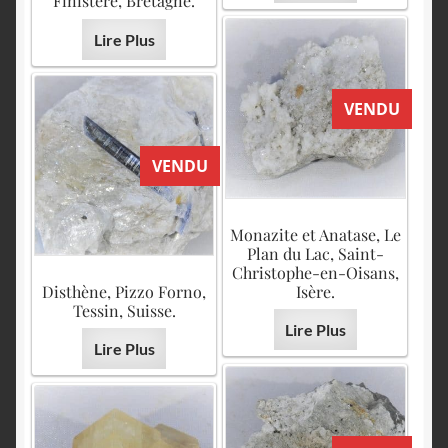
Finistère, Bretagne.
Lire Plus
VENDU
VENDU
Monazite et Anatase, Le
Plan du Lac, Saint-
Christophe-en-Oisans,
Disthène, Pizzo Forno,
Isère.
Tessin, Suisse.
Lire Plus
Lire Plus