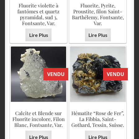
English
Fluorite violette à
Fluorite, Pyrite,
fantômes et quartz
Proustite, filon Saint-
pyramidal, sud 3,
Barthélemy, Fontsante,
Fontsante, Var.
Var.
Lire Plus
Lire Plus
VENDU
VENDU
Calcite et Blende sur
Hématite “Rose de Fer”,
Fluorite incolore, Filon
La Fibbia, Saint-
Blanc, Fontsante, Var.
Gothard, Tessin, Suisse.
Lire Plus
Lire Plus