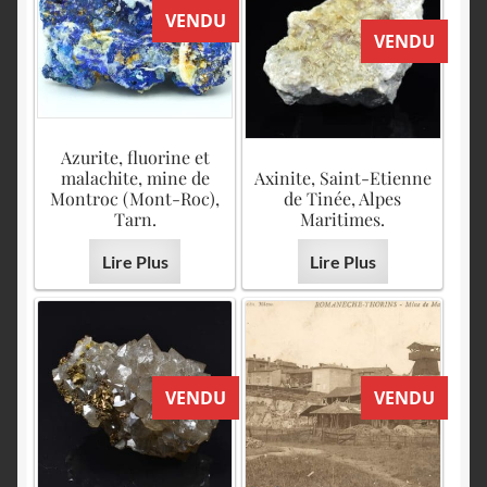
VENDU
VENDU
Azurite, fluorine et
malachite, mine de
Axinite, Saint-Etienne
Montroc (Mont-Roc),
de Tinée, Alpes
Tarn.
Maritimes.
Lire Plus
Lire Plus
VENDU
VENDU