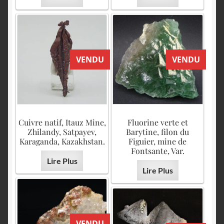
VENDU
VENDU
Cuivre natif, Itauz Mine,
Fluorine verte et
Zhilandy, Satpayev,
Barytine, filon du
Karaganda, Kazakhstan.
Figuier, mine de
Fontsante, Var.
Lire Plus
Lire Plus
VENDU