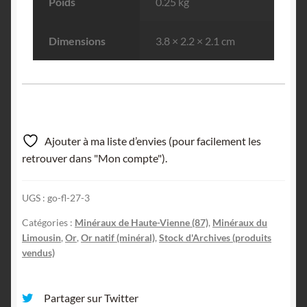
Poids
0.25 kg
Dimensions
3.8 × 2.2 × 2.1 cm
Ajouter à ma liste d’envies (pour facilement les
retrouver dans "Mon compte").
UGS :
go-fl-27-3
Catégories :
Minéraux de Haute-Vienne (87)
,
Minéraux du
Limousin
,
Or
,
Or natif (minéral)
,
Stock d'Archives (produits
vendus)
Partager sur Twitter