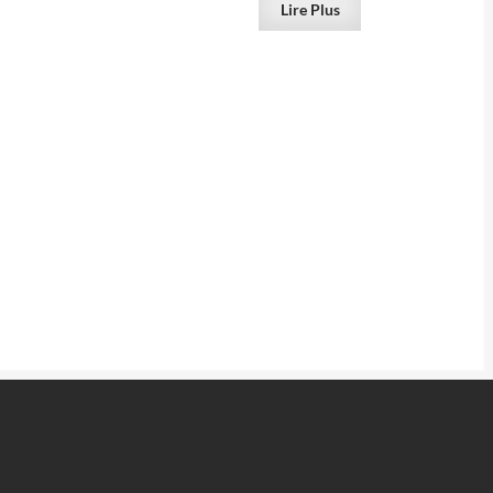
Lire Plus
VENDU
VENDU
Suède (ex
Smaltine (smaltite) du Maroc (ex
Deyrolle)