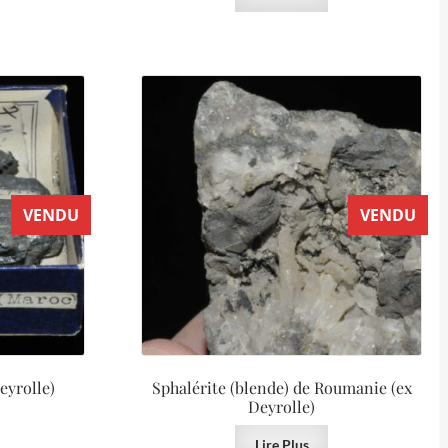
VENDU
VENDU
eyrolle)
Sphalérite (blende) de Roumanie (ex
Deyrolle)
Lire Plus