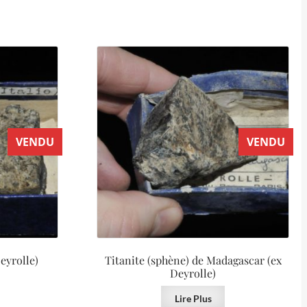
VENDU
VENDU
Deyrolle)
Titanite (sphène) de Madagascar (ex
Deyrolle)
Lire Plus