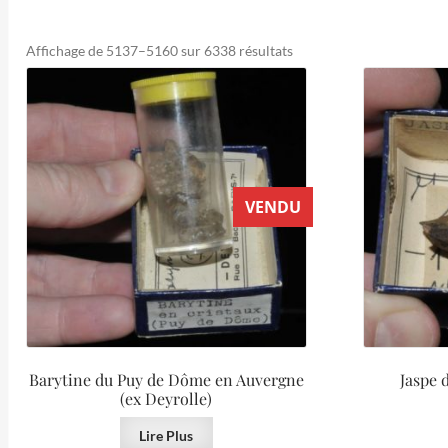
Trié
Affichage de 5137–5160 sur 6338 résultats
du
plus
récent
au
plus
ancien
VENDU
Barytine du Puy de Dôme en Auvergne
Jaspe d
(ex Deyrolle)
Lire Plus