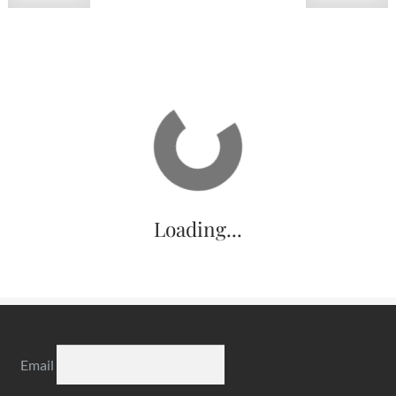
VENDU
vite de Ceylan (Sri Lanka,
Feldspath oligoclase de 
ex Deyrolle)
Deyrolle)