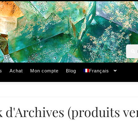
Reche
Reche
pour :
s
Achat
Mon compte
Blog
Français
 d'Archives (produits v