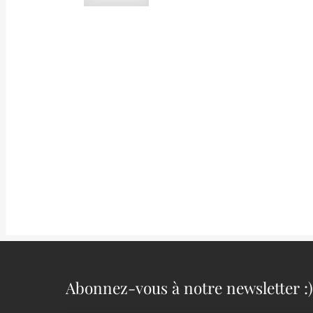
VENDU
Ozokérite de Bosnie (ex Deyrolle)
Mica musco
Lire Plus