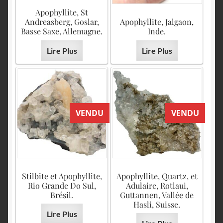
Apophyllite, St
Andreasberg, Goslar,
Apophyllite, Jalgaon,
Basse Saxe, Allemagne.
Inde.
Lire Plus
Lire Plus
VENDU
VENDU
Stilbite et Apophyllite,
Apophyllite, Quartz, et
Rio Grande Do Sul,
Adulaire, Rotlaui,
Brésil.
Guttannen, Vallée de
Hasli, Suisse.
Lire Plus