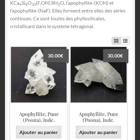
English
KCa
Si
O
(F,OH).8H
O, l’apophyllite-(KOH) et
4
8
20
2
l’apophyllite-(NaF). Elles forment entre elles des séries
continues. Ce sont toutes des phyllosilicates,
cristallisant dans le système tétragonal.
30.00
€
30.00
€
Apophyllite, Pune
Apophyllite, Pune
(Poona), Inde.
(Poona), Inde.
Ajouter au panier
Ajouter au panier