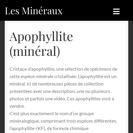
Les Minéraux
Aller
Aller
à
au
la
contenu
Accueil
Accueil
Apophyllite
navigation
Catégories
Boutique
(minéral)
Nouveautés
Nouveautés
Cristaux d’apophyllite, une sélection de spécimens de
Achat
Blog
cette espèce minérale cristallisée. L’apophyllite est un
minéral, ici de nombreuses pièces de collection
Mon compte
Achat
présentées avec une description, une ou plusieurs
photos et parfois une vidéo. Ces apophyllites sont à
Blog
Contactez-nous
vendre.
C’est plus exactement le nom d’un groupe
Sites amis
Français
minéralogique, comprenant trois espèces différentes,
l’apophyllite-(KF), de formule chimique