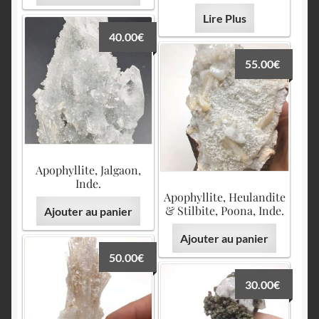
Lire Plus
40.00
€
55.00
€
Apophyllite, Jalgaon,
Inde.
Apophyllite, Heulandite
& Stilbite, Poona, Inde.
Ajouter au panier
Ajouter au panier
50.00
€
30.00
€