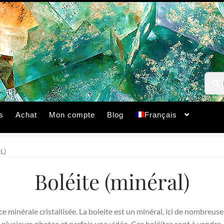
Reche
Reche
pour :
s
Achat
Mon compte
Blog
Français
L)
Boléite (minéral)
e minérale cristallisée. La boleite est un minéral, ici de nombreus
plusieurs photos et parfois une vidéo. Ces boléites sont à vendre.