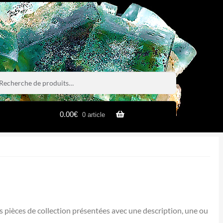
rche
rche
0.00
€
0 article
es pièces de collection présentées avec une description, une ou