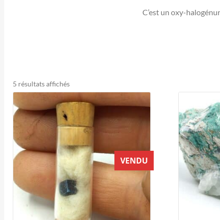
C’est un oxy-halogénur
Trié
5 résultats affichés
du
plus
récent
au
plus
ancien
VENDU