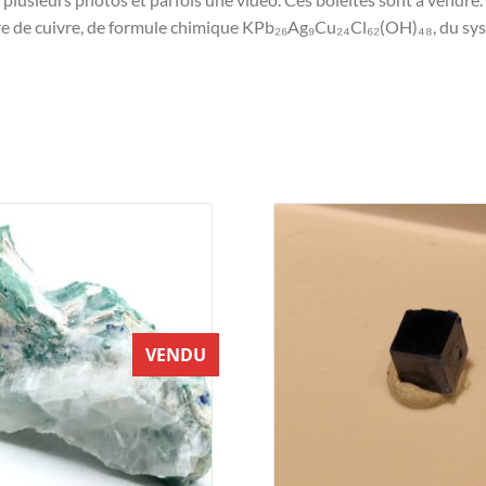
e de cuivre, de formule chimique KPb₂₆Ag₉Cu₂₄Cl₆₂(OH)₄₈, du syst
VENDU