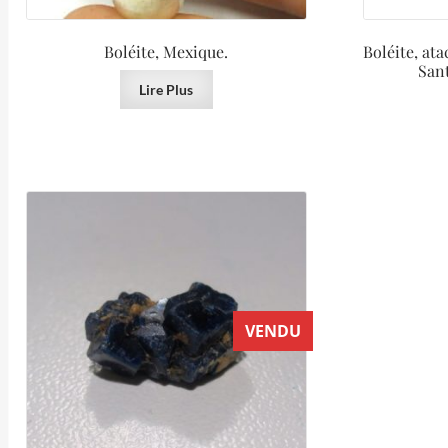
Boléite, Mexique.
Boléite, at
Sant
Lire Plus
VENDU