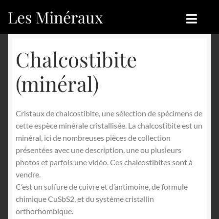
Les Minéraux
Aller
Aller
à
au
la
contenu
Accueil
Accueil
Chalcostibite
navigation
Catégories
Boutique
(minéral)
Nouveautés
Nouveautés
Cristaux de chalcostibite, une sélection de spécimens de
Achat
Blog
cette espèce minérale cristallisée. La chalcostibite est un
minéral, ici de nombreuses pièces de collection
Mon compte
Achat
présentées avec une description, une ou plusieurs
photos et parfois une vidéo. Ces chalcostibites sont à
Blog
Contactez-nous
vendre.
C’est un sulfure de cuivre et d’antimoine, de formule
Sites amis
Français
chimique CuSbS2, et du système cristallin
orthorhombique.