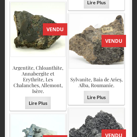
Lire Plus
VENDU
VENDU
Argentite, Chloanthite,
Annabergite et
Erythrite, Les
Sylvanite, Baia de Arieș,
Chalanches, Allemont,
Alba, Roumanie.
Isère.
Lire Plus
Lire Plus
VENDU