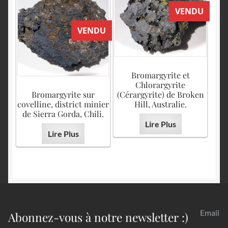
VENDU
VENDU
Bromargyrite et
Chlorargyrite
Bromargyrite sur
(Cérargyrite) de Broken
covelline, district minier
Hill, Australie.
de Sierra Gorda, Chili.
Lire Plus
Lire Plus
Email
Abonnez-vous à notre newsletter :)