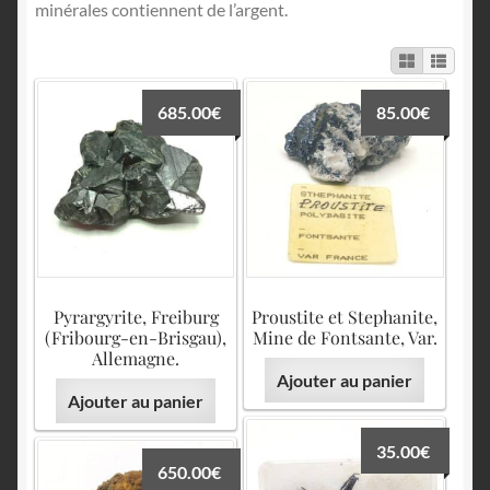
English
minérales contiennent de l’argent.
685.00
€
85.00
€
Pyrargyrite, Freiburg
Proustite et Stephanite,
(Fribourg-en-Brisgau),
Mine de Fontsante, Var.
Allemagne.
Ajouter au panier
Ajouter au panier
35.00
€
650.00
€