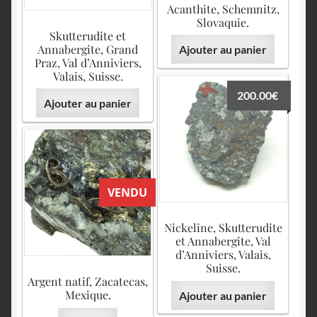
Acanthite, Schemnitz,
Slovaquie.
Skutterudite et
Annabergite, Grand
Ajouter au panier
Praz, Val d’Anniviers,
Valais, Suisse.
200.00
€
Ajouter au panier
VENDU
Nickeline, Skutterudite
et Annabergite, Val
d’Anniviers, Valais,
Suisse.
Argent natif, Zacatecas,
Mexique.
Ajouter au panier