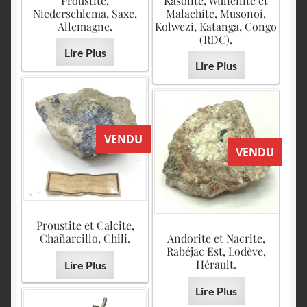
Proustite,
Kasolite, Wulfénite et
Niederschlema, Saxe,
Malachite, Musonoi,
Allemagne.
Kolwezi, Katanga, Congo
(RDC).
Lire Plus
Lire Plus
VENDU
VENDU
Proustite et Calcite,
Chañarcillo, Chili.
Andorite et Nacrite,
Rabéjac Est, Lodève,
Hérault.
Lire Plus
Lire Plus