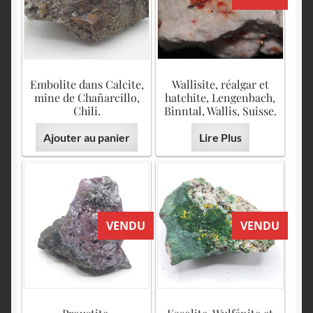
Embolite dans Calcite,
Wallisite, réalgar et
mine de Chañarcillo,
hatchite, Lengenbach,
Chili.
Binntal, Wallis, Suisse.
Ajouter au panier
Lire Plus
VENDU
VENDU