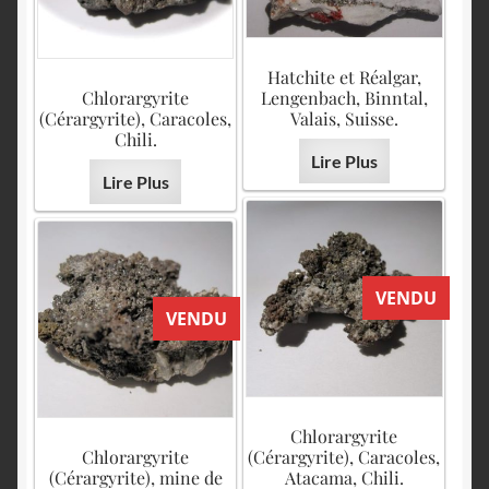
Hatchite et Réalgar,
Chlorargyrite
Lengenbach, Binntal,
(Cérargyrite), Caracoles,
Valais, Suisse.
Chili.
Lire Plus
Lire Plus
VENDU
VENDU
Chlorargyrite
Chlorargyrite
(Cérargyrite), Caracoles,
(Cérargyrite), mine de
Atacama, Chili.