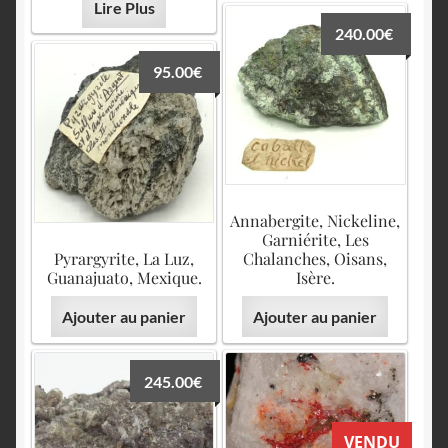
Lire Plus
240.00
€
95.00
€
Annabergite, Nickeline,
Garniérite, Les
Pyrargyrite, La Luz,
Chalanches, Oisans,
Guanajuato, Mexique.
Isère.
Ajouter au panier
Ajouter au panier
245.00
€
VENDU