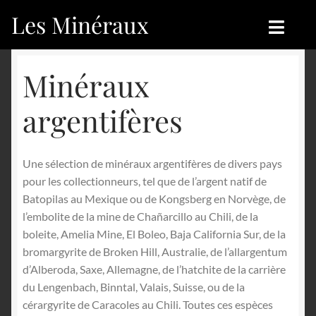
Les Minéraux
Aller
Aller
à
au
la
contenu
Accueil
Accueil
Minéraux
navigation
Catégories
Boutique
argentifères
Nouveautés
Nouveautés
Une sélection de minéraux argentifères de divers pays
Achat
Blog
pour les collectionneurs, tel que de l’argent natif de
Batopilas au Mexique ou de Kongsberg en Norvège, de
Mon compte
Achat
l’embolite de la mine de Chañarcillo au Chili, de la
boleite, Amelia Mine, El Boleo, Baja California Sur, de la
Blog
Contactez-nous
bromargyrite de Broken Hill, Australie, de l’allargentum
d’Alberoda, Saxe, Allemagne, de l’hatchite de la carrière
Sites amis
Français
du Lengenbach, Binntal, Valais, Suisse, ou de la
cérargyrite de Caracoles au Chili. Toutes ces espèces