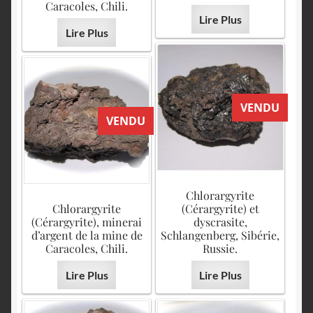
Caracoles, Chili.
Lire Plus
Lire Plus
VENDU
VENDU
Chlorargyrite
Chlorargyrite
(Cérargyrite) et
(Cérargyrite), minerai
dyscrasite,
d’argent de la mine de
Schlangenberg, Sibérie,
Caracoles, Chili.
Russie.
Lire Plus
Lire Plus