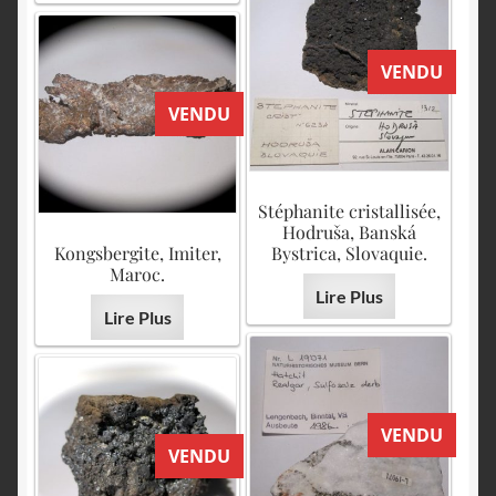
VENDU
VENDU
Stéphanite cristallisée,
Hodruša, Banská
Kongsbergite, Imiter,
Bystrica, Slovaquie.
Maroc.
Lire Plus
Lire Plus
VENDU
VENDU