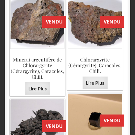
VENDU
VENDU
Minerai argentifère de
Chlorargyrite
Chlorargyrite
(Cérargyrite), Caracoles,
(Cérargyrite), Caracoles,
Chili.
Chili.
Lire Plus
Lire Plus
VENDU
VENDU