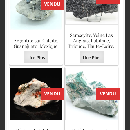
VENDU
Semseyite, Veine Les
Argentite sur Calcite,
Anglais, Lubilhac,
Guanajuato, Mexique.
Brioude, Haute-Loire.
Lire Plus
Lire Plus
VENDU
VENDU