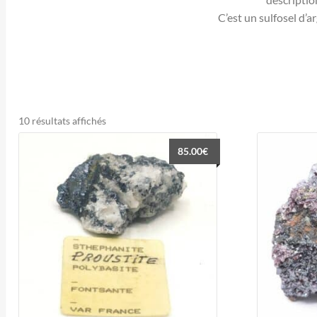
C’est un sulfosel d’a
Trié
10 résultats affichés
du
85.00
€
plus
récent
au
plus
ancien