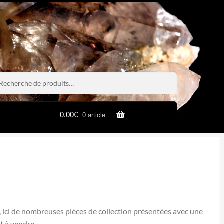
rche
rche
0.00
€
0 article
e, ici de nombreuses pièces de collection présentées avec une
t à vendre.