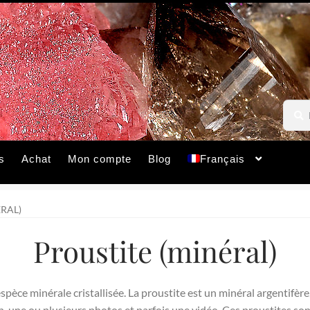
Reche
Reche
pour :
s
Achat
Mon compte
Blog
Français
RAL)
Proustite (minéral)
spèce minérale cristallisée. La proustite est un minéral argentifèr
n, une ou plusieurs photos et parfois une vidéo. Ces proustites son