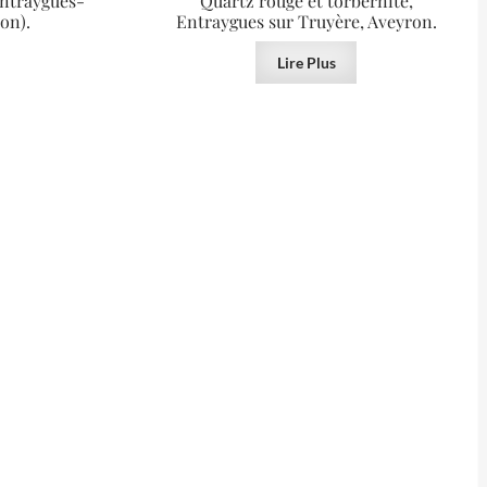
Entraygues-
Quartz rouge et torbernite,
on).
Entraygues sur Truyère, Aveyron.
Lire Plus