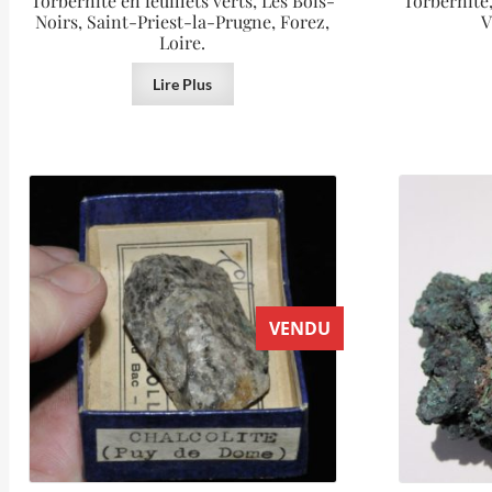
Torbernite en feuillets verts, Les Bois-
Torbernite
Noirs, Saint-Priest-la-Prugne, Forez,
V
Loire.
Lire Plus
VENDU