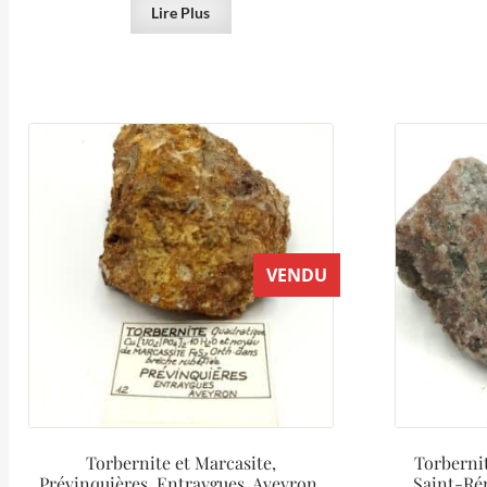
Lire Plus
VENDU
Torbernite et Marcasite,
Torberni
Prévinquières, Entraygues, Aveyron.
Saint-Ré