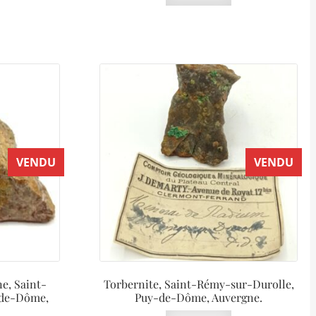
VENDU
VENDU
e, Saint-
Torbernite, Saint-Rémy-sur-Durolle,
-de-Dôme,
Puy-de-Dôme, Auvergne.