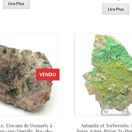
Lire Plus
Lire Plus
VENDU
te, Travaux de Demarty à
Autunite et Torbernite, 
my-sur-Durolle, Puy-de-
Noirs, Saint-Priest-la-Pru