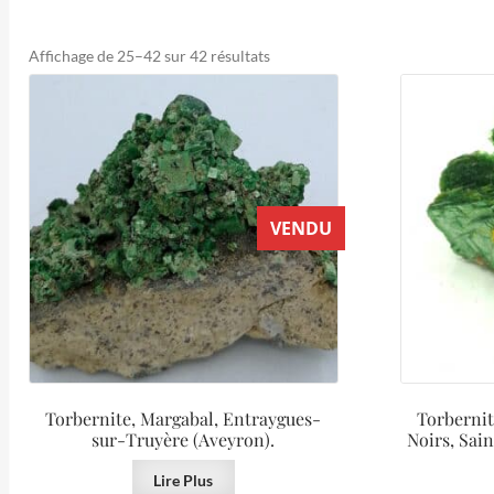
Trié
Affichage de 25–42 sur 42 résultats
du
plus
récent
au
plus
ancien
VENDU
Torbernite, Margabal, Entraygues-
Torbernit
sur-Truyère (Aveyron).
Noirs, Sai
Lire Plus