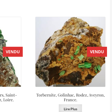
VENDU
VENDU
rs, Saint-
Torbernite, Golinhac, Rodez, Aveyron,
, Loire.
France.
Lire Plus