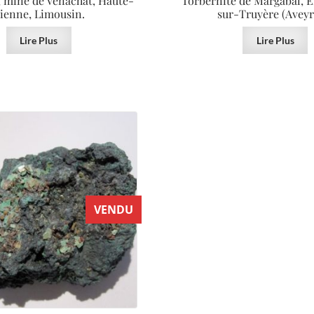
, mine de Vénachat, Haute-
Torbernite de Margabal, 
ienne, Limousin.
sur-Truyère (Aveyr
Lire Plus
Lire Plus
VENDU