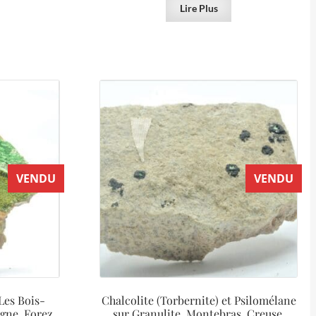
Lire Plus
VENDU
VENDU
Les Bois-
Chalcolite (Torbernite) et Psilomélane
gne, Forez,
sur Granulite, Montebras, Creuse.