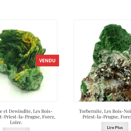
VENDU
e et Dewindite, Les Bois-
Torbernite, Les Bois-Noi
nt-Priest-la-Prugne, Forez,
Priest-la-Prugne, Forez
Loire.
Lire Plus