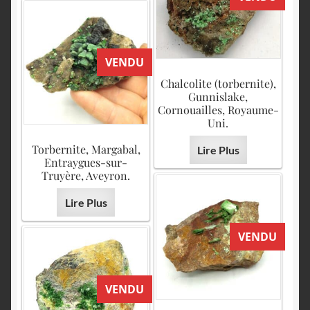
VENDU
Chalcolite (torbernite),
Gunnislake,
Cornouailles, Royaume-
Uni.
Torbernite, Margabal,
Lire Plus
Entraygues-sur-
Truyère, Aveyron.
Lire Plus
VENDU
VENDU