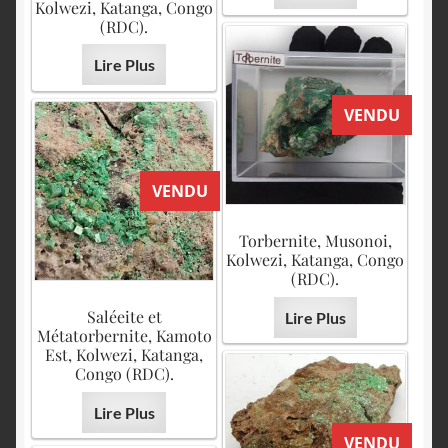
Kolwezi, Katanga, Congo
(RDC).
Lire Plus
VENDU
VENDU
Torbernite, Musonoi,
Kolwezi, Katanga, Congo
(RDC).
Saléeite et
Lire Plus
Métatorbernite, Kamoto
Est, Kolwezi, Katanga,
Congo (RDC).
Lire Plus
VENDU