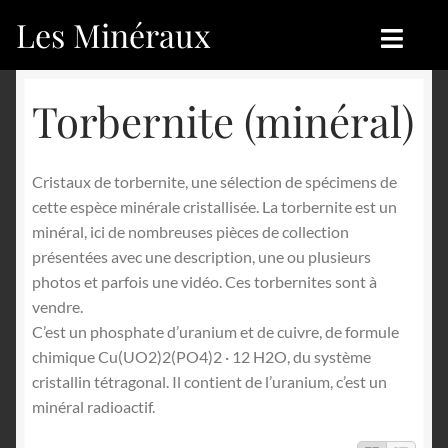
Les Minéraux
Aller
Aller
à
au
la
contenu
Accueil
Accueil
Torbernite (minéral)
navigation
Catégories
Boutique
Cristaux de torbernite, une sélection de spécimens de
Nouveautés
Nouveautés
cette espèce minérale cristallisée. La torbernite est un
minéral, ici de nombreuses pièces de collection
Achat
Blog
présentées avec une description, une ou plusieurs
photos et parfois une vidéo. Ces torbernites sont à
Mon compte
Achat
vendre.
C’est un phosphate d’uranium et de cuivre, de formule
Blog
Contactez-nous
chimique Cu(UO2)2(PO4)2 · 12 H2O, du système
cristallin tétragonal. Il contient de l’uranium, c’est un
Sites amis
Français
minéral radioactif.