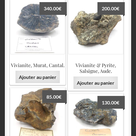
English
340.00
€
200.00
€
Vivianite, Murat, Cantal.
Vivianite & Pyrite,
Salsigne, Aude.
Ajouter au panier
Ajouter au panier
85.00
€
130.00
€