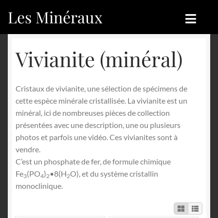
Les Minéraux
Aller
Aller
à
au
la
contenu
Accueil
Accueil
Vivianite (minéral)
navigation
Catégories
Boutique
Cristaux de vivianite, une sélection de spécimens de
Nouveautés
Nouveautés
cette espèce minérale cristallisée. La vivianite est un
minéral, ici de nombreuses pièces de collection
Achat
Blog
présentées avec une description, une ou plusieurs
photos et parfois une vidéo. Ces vivianites sont à
Mon compte
Achat
vendre.
C’est un phosphate de fer, de formule chimique
Blog
Contactez-nous
Fe
(PO
)
•8(H
O), et du système cristallin
3
4
2
2
monoclinique.
Sites amis
Français