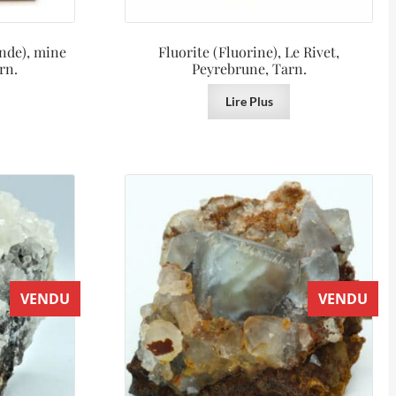
ende), mine
Fluorite (Fluorine), Le Rivet,
rn.
Peyrebrune, Tarn.
Lire Plus
VENDU
VENDU