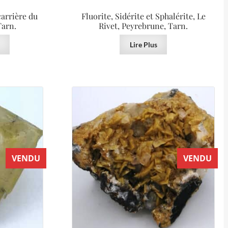
carrière du
Fluorite, Sidérite et Sphalérite, Le
Tarn.
Rivet, Peyrebrune, Tarn.
Lire Plus
VENDU
VENDU