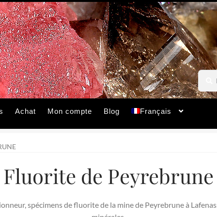
Reche
Reche
pour :
s
Achat
Mon compte
Blog
Français
RUNE
Fluorite de Peyrebrune
onneur, spécimens de fluorite de la mine de Peyrebrune à Lafenasse
minérales.