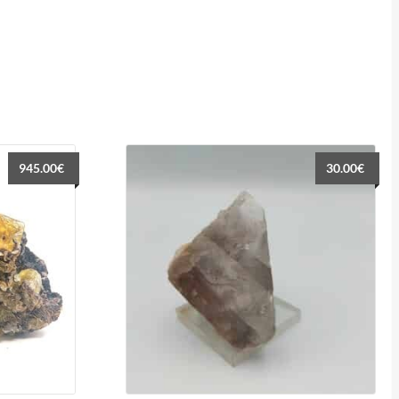
945.00
€
30.00
€