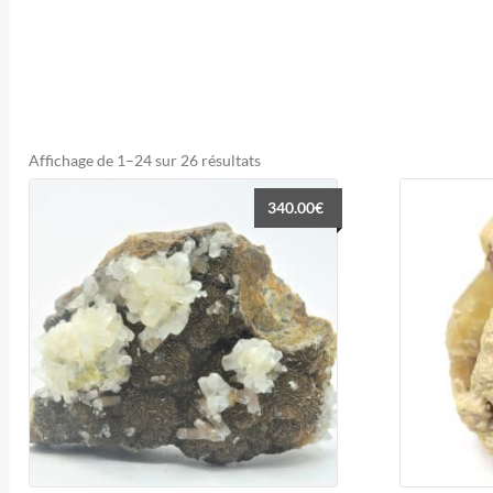
Trié
Affichage de 1–24 sur 26 résultats
du
340.00
€
plus
récent
au
plus
ancien