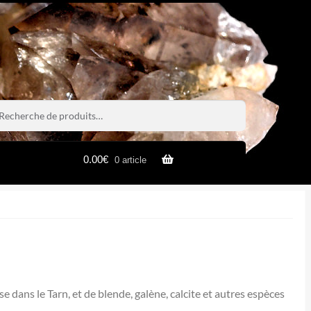
rche
rche
0.00
€
0 article
 dans le Tarn, et de blende, galène, calcite et autres espèces