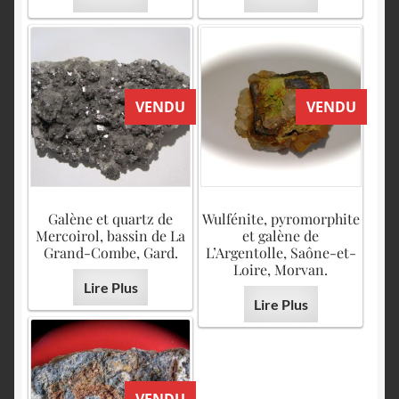
VENDU
VENDU
Galène et quartz de
Wulfénite, pyromorphite
Mercoirol, bassin de La
et galène de
Grand-Combe, Gard.
L’Argentolle, Saône-et-
Loire, Morvan.
Lire Plus
Lire Plus