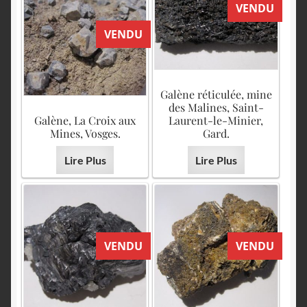
VENDU
VENDU
Galène réticulée, mine
des Malines, Saint-
Galène, La Croix aux
Laurent-le-Minier,
Mines, Vosges.
Gard.
Lire Plus
Lire Plus
VENDU
VENDU