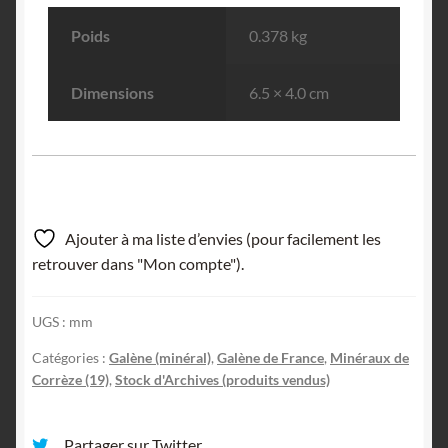
Poids
0.378 kg
Dimensions
6.5 × 4.0 cm
Ajouter à ma liste d’envies (pour facilement les
retrouver dans "Mon compte").
UGS :
mm
Catégories :
Galène (minéral)
,
Galène de France
,
Minéraux de
Corrèze (19)
,
Stock d'Archives (produits vendus)
Partager sur Twitter