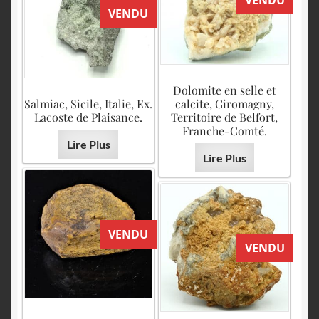
VENDU
VENDU
Dolomite en selle et
Salmiac, Sicile, Italie, Ex.
calcite, Giromagny,
Lacoste de Plaisance.
Territoire de Belfort,
Franche-Comté.
Lire Plus
Lire Plus
VENDU
VENDU