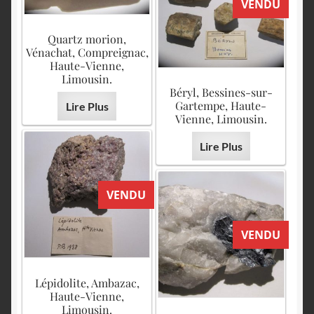
VENDU
Quartz morion,
Vénachat, Compreignac,
Haute-Vienne,
Limousin.
Béryl, Bessines-sur-
Gartempe, Haute-
Lire Plus
Vienne, Limousin.
Lire Plus
VENDU
VENDU
Lépidolite, Ambazac,
Haute-Vienne,
Limousin.