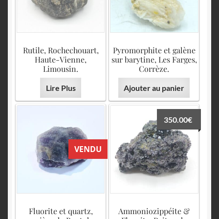
Rutile, Rochechouart,
Pyromorphite et galène
Haute-Vienne,
sur barytine, Les Farges,
Limousin.
Corrèze.
Lire Plus
Ajouter au panier
350.00
€
VENDU
Fluorite et quartz,
Ammoniozippéite &