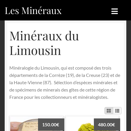
Les Minéraux
Aller
Aller
à
au
la
contenu
Accueil
Accueil
Minéraux du
navigation
Catégories
Boutique
Limousin
Nouveautés
Nouveautés
Minéralogie du Limousin, qui est composé des trois
Achat
Blog
départements de la Corrèze (19), de la Creuse (23) et de
la Haute-Vienne (87). Sélection d’espèces minérales et
Mon compte
Achat
de spécimens de minerais des gîtes de cette région de
France pour les collectionneurs et minéralogistes.
Blog
Contactez-nous
Sites amis
Français
150.00
€
480.00
€