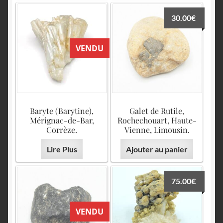
30.00
€
VENDU
Baryte (Barytine),
Galet de Rutile,
Mérignac-de-Bar,
Rochechouart, Haute-
Corrèze.
Vienne, Limousin.
Lire Plus
Ajouter au panier
75.00
€
VENDU