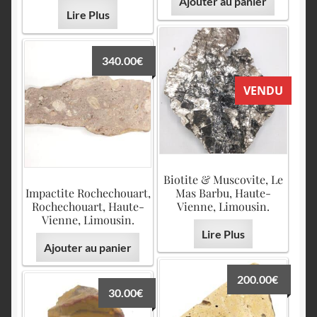
Ajouter au panier
Lire Plus
340.00
€
VENDU
Biotite & Muscovite, Le
Impactite Rochechouart,
Mas Barbu, Haute-
Rochechouart, Haute-
Vienne, Limousin.
Vienne, Limousin.
Lire Plus
Ajouter au panier
200.00
€
30.00
€