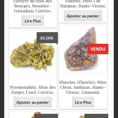
carrière du Pont des
Fluorite, Puits 5 de
Bouyges, Moustier-
Margnac, Haute-Vienne.
Ventadour, Corrèze.
Ajouter au panier
Lire Plus
85.00
€
VENDU
Fluorine (Fluorite), Mine
Pyromorphite, Mine des
Cheni, Ambazac, Haute-
Farges, Ussel, Corrèze.
Vienne, Limousin.
Ajouter au panier
Lire Plus