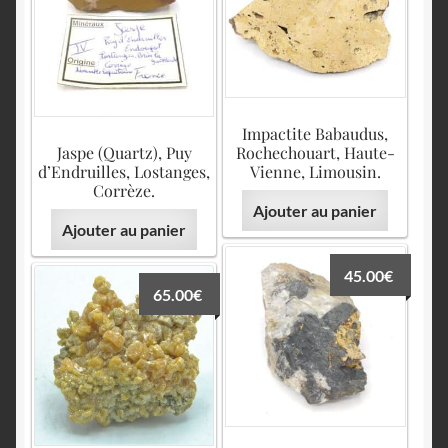
Impactite Babaudus,
Jaspe (Quartz), Puy
Rochechouart, Haute-
d’Endruilles, Lostanges,
Vienne, Limousin.
Corrèze.
Ajouter au panier
Ajouter au panier
45.00
€
65.00
€