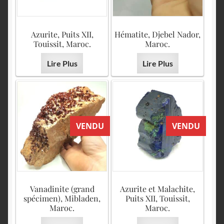
Azurite, Puits XII,
Hématite, Djebel Nador,
Touissit, Maroc.
Maroc.
Lire Plus
Lire Plus
VENDU
VENDU
Vanadinite (grand
Azurite et Malachite,
spécimen), Mibladen,
Puits XII, Touissit,
Maroc.
Maroc.