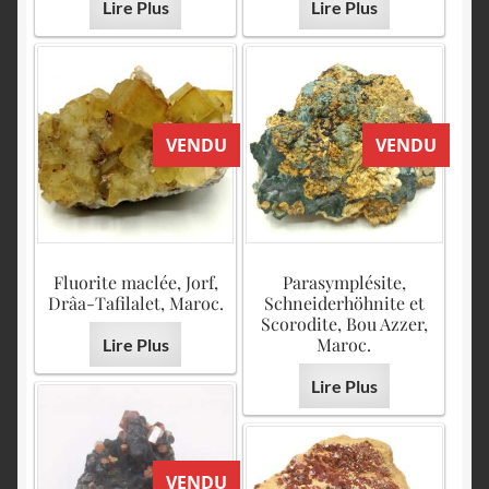
Lire Plus
Lire Plus
VENDU
VENDU
Fluorite maclée, Jorf,
Parasymplésite,
Drâa-Tafilalet, Maroc.
Schneiderhöhnite et
Scorodite, Bou Azzer,
Maroc.
Lire Plus
Lire Plus
VENDU