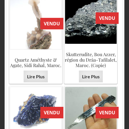
VENDU
VENDU
Skutterudite, Bou Azzer,
Quartz Améthyste &
région du Drâa-Tafilalet,
Agate, Sidi Rahal, Maroc.
Maroc. (Copie)
Lire Plus
Lire Plus
VENDU
VENDU