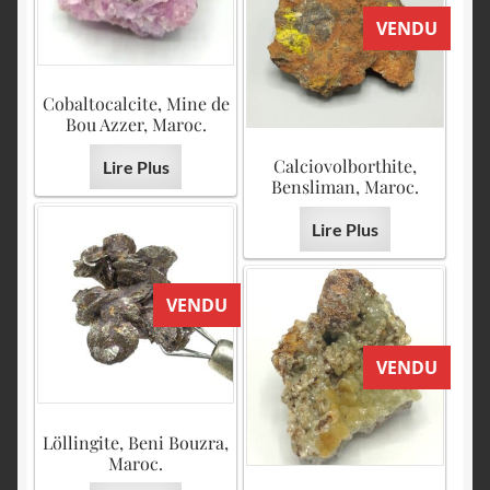
VENDU
Cobaltocalcite, Mine de
Bou Azzer, Maroc.
Calciovolborthite,
Lire Plus
Bensliman, Maroc.
Lire Plus
VENDU
VENDU
Löllingite, Beni Bouzra,
Maroc.