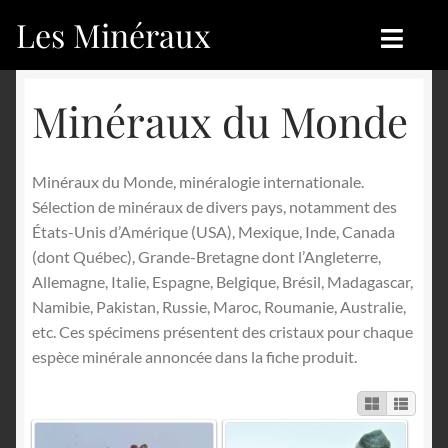
Les Minéraux
Aller
Aller
à
au
la
contenu
Accueil
Accueil
Minéraux du Monde
navigation
Catégories
Boutique
Minéraux du Monde, minéralogie internationale.
Nouveautés
Nouveautés
Sélection de minéraux de divers pays, notamment des
États-Unis d’Amérique (USA), Mexique, Inde, Canada
Achat
Blog
(dont Québec), Grande-Bretagne dont l’Angleterre,
Allemagne, Italie, Espagne, Belgique, Brésil, Madagascar,
Mon compte
Achat
Namibie, Pakistan, Russie, Maroc, Roumanie, Australie,
etc. Ces spécimens présentent des cristaux pour chaque
Blog
Contactez-nous
espèce minérale annoncée dans la fiche produit.
Sites amis
Français