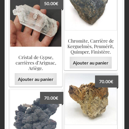
50.00
€
Chromite, Carrière de
Kerguelmès, Peumérit,
Quimper, Finistère.
Cristal de Gypse,
carrières d’Arignac,
Ajouter au panier
Ariège.
Ajouter au panier
70.00
€
70.00
€