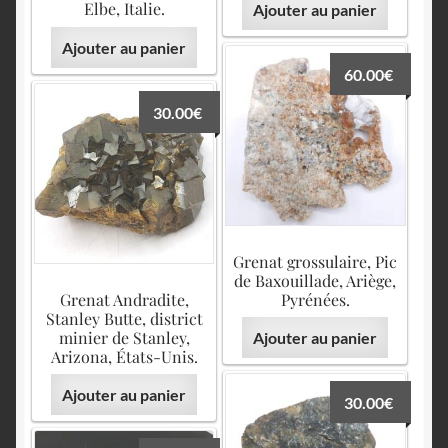
Elbe, Italie.
Ajouter au panier
Ajouter au panier
60.00
€
30.00
€
Grenat grossulaire, Pic
de Baxouillade, Ariège,
Grenat Andradite,
Pyrénées.
Stanley Butte, district
minier de Stanley,
Ajouter au panier
Arizona, États-Unis.
Ajouter au panier
30.00
€