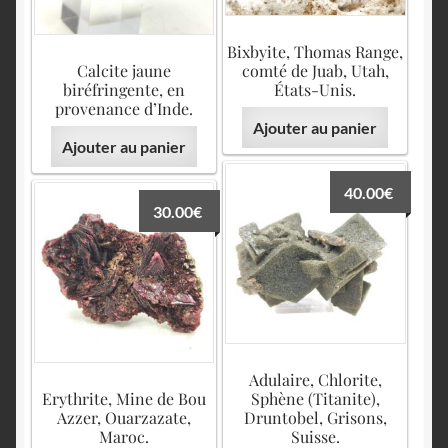
Bixbyite, Thomas Range,
Calcite jaune
comté de Juab, Utah,
biréfringente, en
États-Unis.
provenance d’Inde.
Ajouter au panier
Ajouter au panier
40.00
€
30.00
€
Adulaire, Chlorite,
Erythrite, Mine de Bou
Sphène (Titanite),
Azzer, Ouarzazate,
Druntobel, Grisons,
Maroc.
Suisse.