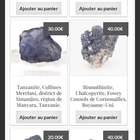
Ajouter au panier
Ajouter au panier
30.00
€
40.00
€
Tanzanite, Collines
Bismuthinite,
Merelani, district de
Chalcopyrite, Fowey
Simanjiro, région de
Consols de Cornouailles,
Manyara, Tanzanie.
Royaume-Uni.
Ajouter au panier
Ajouter au panier
20.00
€
40.00
€