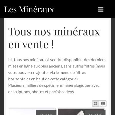
Les Minéraux
Aller
Aller
à
au
la
contenu
Accueil
Accueil
Tous nos minéraux
navigation
Catégories
Boutique
en vente !
Nouveautés
Nouveautés
Ici, tous nos minéraux à vendre, disponible, des derniers
Achat
Blog
mises en ligne aux plus anciens, sans autres filtres (mais
vous pouvez en ajouter via le menu de filtres
Mon compte
Achat
horizontales en haut de cette catégorie).
Plusieurs milliers de spécimens minéralogiques avec
Blog
Contactez-nous
descriptions, photos et parfois vidéos.
Sites amis
Français