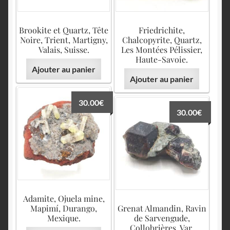
Brookite et Quartz, Tête
Friedrichite,
Noire, Trient, Martigny,
Chalcopyrite, Quartz,
Valais, Suisse.
Les Montées Pélissier,
Haute-Savoie.
Ajouter au panier
Ajouter au panier
30.00
€
30.00
€
Adamite, Ojuela mine,
Mapimí, Durango,
Grenat Almandin, Ravin
Mexique.
de Sarvengude,
Collobrières, Var.