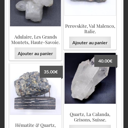
Perovskite, Val Malenco,
Italie.
Adulaire, Les Grands
Montets, Haute-Savoie.
Ajouter au panier
Ajouter au panier
40.00
€
35.00
€
Quartz, La Calanda,
Grisons, Suisse.
Hématite & Quartz,