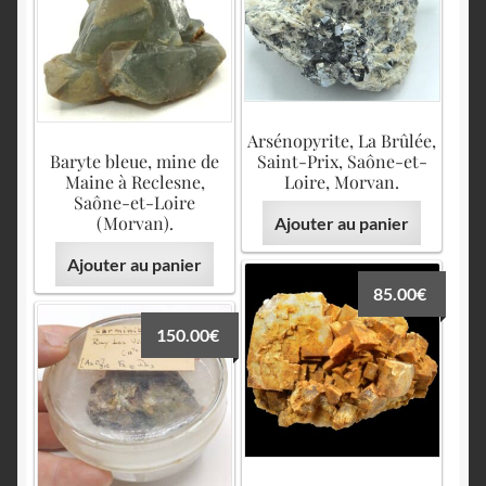
Arsénopyrite, La Brûlée,
Baryte bleue, mine de
Saint-Prix, Saône-et-
Maine à Reclesne,
Loire, Morvan.
Saône-et-Loire
(Morvan).
Ajouter au panier
Ajouter au panier
85.00
€
150.00
€