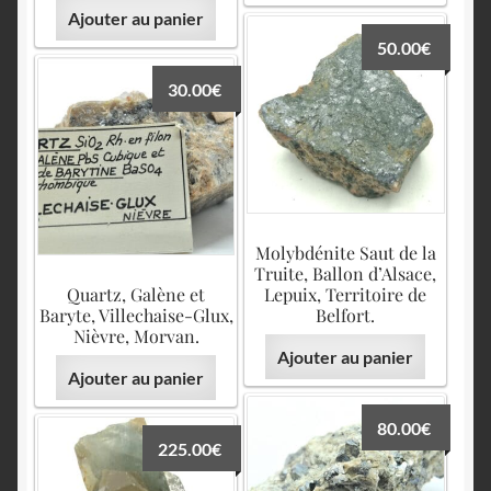
Ajouter au panier
50.00
€
30.00
€
Molybdénite Saut de la
Truite, Ballon d’Alsace,
Quartz, Galène et
Lepuix, Territoire de
Baryte, Villechaise-Glux,
Belfort.
Nièvre, Morvan.
Ajouter au panier
Ajouter au panier
80.00
€
225.00
€