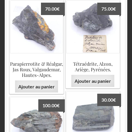
70.00
€
75.00
€
Parapierrotite & Réalgar,
Tétraédrite, Alzon,
Jas Roux, Valgaudemar,
Ariège, Pyrénées.
Hautes-Alpes.
Ajouter au panier
Ajouter au panier
30.00
€
100.00
€