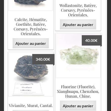
Wollastonite, Batère,
Corsavy, Pyrénées-
Orientales.
Calcite, Hématite,
Goethite, Batère,
Ajouter au panier
Corsavy, Pyrénées-
Orientales.
40.00
€
Ajouter au panier
340.00
€
Fluorine (Fluorite),
Xianghuapu, Chenzhou,
Hunan, Chine.
Vivianite, Murat, Cantal.
Ajouter au panier