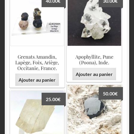
40.00
€
30.00
€
English
Grenats Amandin,
Apophyllite, Pune
Lapège, Foix, Ariège,
(Poona), Inde.
Occitanie, France.
Ajouter au panier
Ajouter au panier
50.00
€
25.00
€