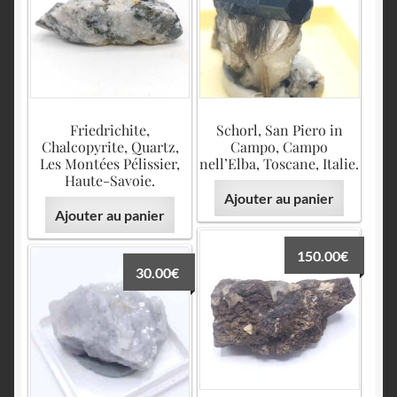
Friedrichite,
Schorl, San Piero in
Chalcopyrite, Quartz,
Campo, Campo
Les Montées Pélissier,
nell’Elba, Toscane, Italie.
Haute-Savoie.
Ajouter au panier
Ajouter au panier
150.00
€
30.00
€