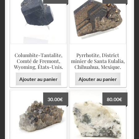
Columbite-Tantalite,
Pyrrhotite, District
Comté de Fremont,
minier de Santa Eulalia,
Wyoming, États-Unis.
Chihuahua, Mexique.
Ajouter au panier
Ajouter au panier
30.00
€
80.00
€