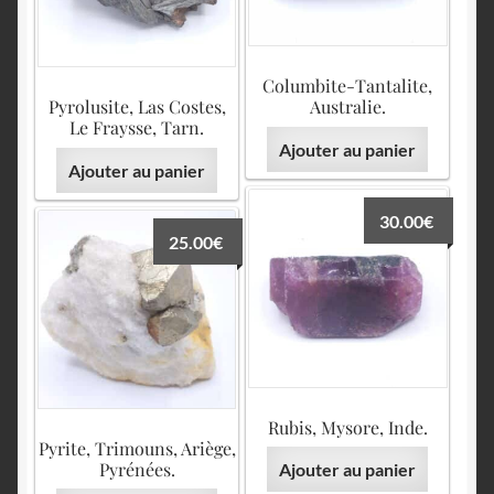
Columbite-Tantalite,
Pyrolusite, Las Costes,
Australie.
Le Fraysse, Tarn.
Ajouter au panier
Ajouter au panier
30.00
€
25.00
€
Rubis, Mysore, Inde.
Pyrite, Trimouns, Ariège,
Pyrénées.
Ajouter au panier