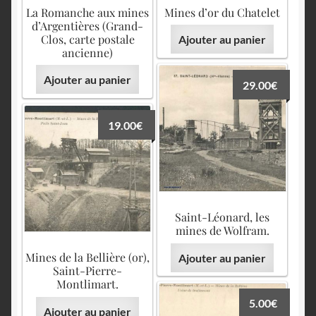
English
La Romanche aux mines
Mines d’or du Chatelet
d’Argentières (Grand-
Clos, carte postale
Ajouter au panier
ancienne)
Ajouter au panier
29.00
€
19.00
€
Saint-Léonard, les
mines de Wolfram.
Mines de la Bellière (or),
Ajouter au panier
Saint-Pierre-
Montlimart.
5.00
€
Ajouter au panier