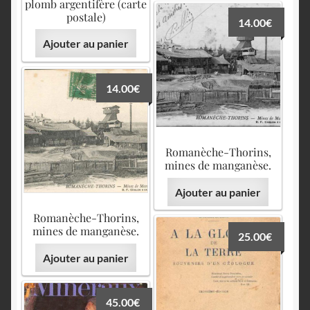
plomb argentifère (carte
postale)
14.00
€
Ajouter au panier
14.00
€
Romanèche-Thorins,
mines de manganèse.
Ajouter au panier
Romanèche-Thorins,
mines de manganèse.
25.00
€
Ajouter au panier
45.00
€