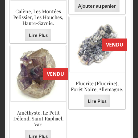
Ajouter au panier
Galène, Les Montées
Pelissier, Les Houches,
Haute-Savoie.
Lire Plus
VENDU
VENDU
Fluorite (Fluorine),
Forêt Noire, Allemagne.
Lire Plus
Améthyste, Le Petit
Défend, Saint Raphaël,
Var.
Lire Plus