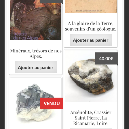
A la gloire de la Terre,
souvenirs d’un géologue.
Ajouter au panier
Minéraux, trésors de nos
Alpes.
40.00
€
Ajouter au panier
VENDU
Arsénolite, Crassier
Saint Pierre, La
Ricamarie, Loire.