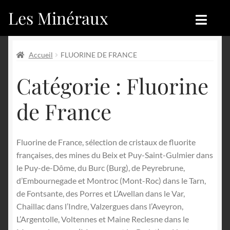
Les Minéraux
Aller
Aller
à
au
la
contenu
Accueil
Accueil
navigation
Accueil
FLUORINE DE FRANCE
Catégories
Boutique
Catégorie :
Fluorine
Nouveautés
Nouveautés
de France
Achat
Blog
Fluorine de France, sélection de cristaux de fluorite
Mon compte
Achat
françaises, des mines du Beix et Puy-Saint-Gulmier dans
le Puy-de-Dôme, du Burc (Burg), de Peyrebrune,
Blog
Contactez-nous
d’Embournegade et Montroc (Mont-Roc) dans le Tarn,
de Fontsante, des Porres et L’Avellan dans le Var,
Sites amis
Français
Chaillac dans l’Indre, Valzergues dans l’Aveyron,
L’Argentolle, Voltennes et Maine Reclesne dans le