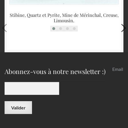
Stibine, Quartz et Pyrite, Mine de Mérinchal, Creuse,
S
Limousin.
Email
Abonnez-vous à notre newsletter :)