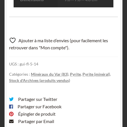
Ajouter à ma liste d’envies (pour facilement les
retrouver dans "Mon compte").
UGS :
gui-fl-5-14
Catégories :
Minéraux du Var (83)
,
Pyrite
,
Pyrite (minéral)
,
Stock d'Archives (produits vendus)
Partager sur Twitter
Partager sur Facebook
Épingler de produit
Partager par Email