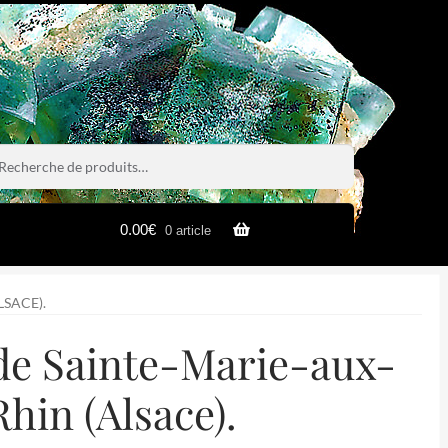
rche
rche
0.00
€
0 article
LSACE).
 de Sainte-Marie-aux-
hin (Alsace).