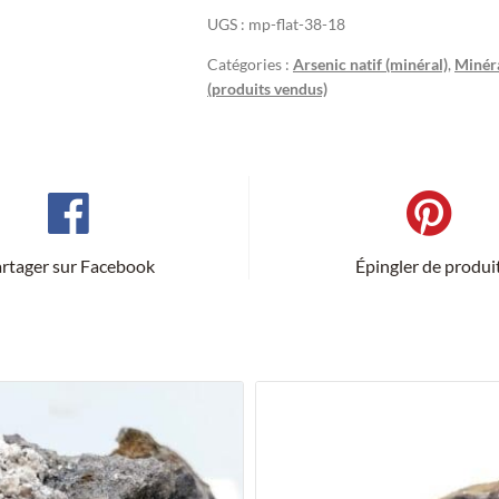
UGS :
mp-flat-38-18
Catégories :
Arsenic natif (minéral)
,
Minér
(produits vendus)
rtager sur Facebook
Épingler de produi