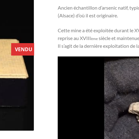
Ancien échantillon d’arsenic natif, typ
(Alsace) d’où il est originaire.
Cette mine a été exploitée durant le X
reprise au XVIII
siècle et maintenu
ème
Il s’agit de la dernière exploitation de 
VENDU
Lecteur
vidéo