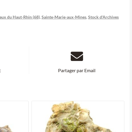
aux du Haut-Rhin (68)
,
Sainte-Marie-aux-Mines
,
Stock d'Archives
t
Partager par Email