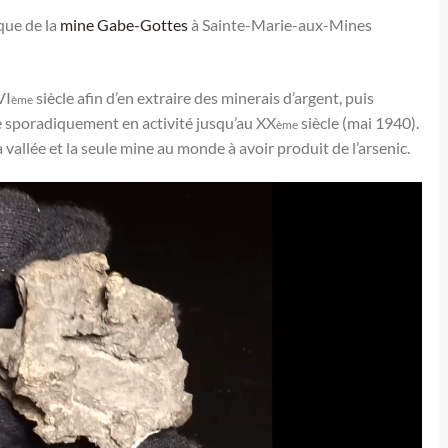
ique de la
mine Gabe-Gottes
à Sainte-Marie-aux-Mines
VI
siècle afin d’en extraire des minerais d’argent, puis
ème
e sporadiquement en activité jusqu’au XX
siècle (mai 1940).
ème
la vallée et la seule mine au monde à avoir produit de l’arsenic.