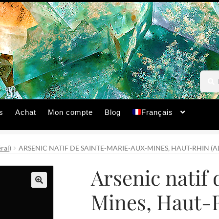
Reche
Reche
pour :
s
Achat
Mon compte
Blog
Français
ral)
ARSENIC NATIF DE SAINTE-MARIE-AUX-MINES, HAUT-RHIN (A
Arsenic natif
Mines, Haut-R
🔍