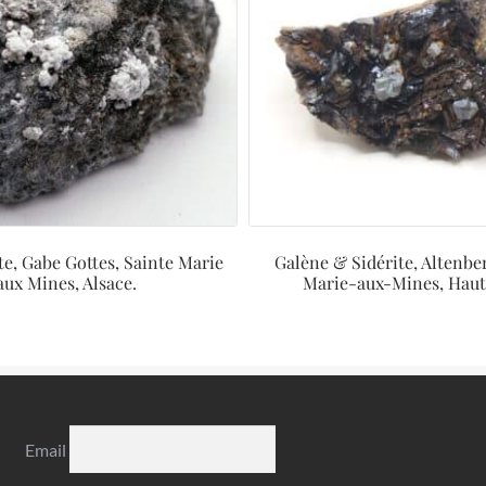
e, Gabe Gottes, Sainte Marie
Galène & Sidérite, Altenbe
aux Mines, Alsace.
Marie-aux-Mines, Haut
Email