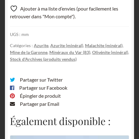
Ajouter à ma liste d’envies (pour facilement les
retrouver dans "Mon compte").
UGS :
mm
Catégories :
Azurite
,
Azurite (minéral)
,
Malachite (minéral)
,
Mine de la Garonne
,
Minéraux du Var (83)
,
Olivénite (minéral)
,
Stock d'Archives (produits vendus)
Partager sur Twitter
Partager sur Facebook
Épingler de produit
Partager par Email
Également disponible :