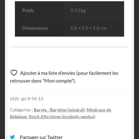
Poids
0.13 kg
Dimensions
6.8 × 5.5 × 1.8 cm
Ajouter à ma liste d’envies (pour facilement les
retrouver dans "Mon compte").
UGS :
go-fl-54-13
Catégories :
Baryte - Barytine (minéral)
,
Minéraux de
Belgique
,
Stock d'Archives (produits vendus)
Partager sur Twitter