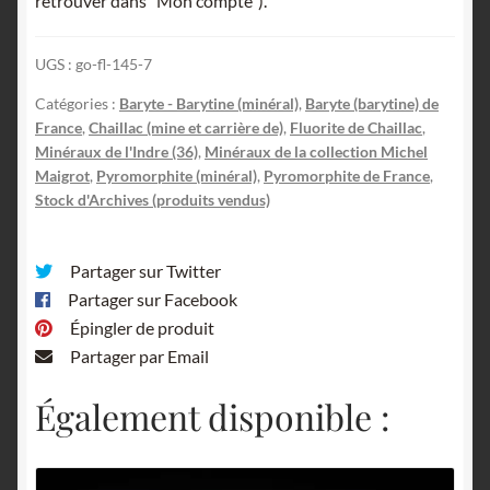
retrouver dans "Mon compte").
UGS :
go-fl-145-7
Catégories :
Baryte - Barytine (minéral)
,
Baryte (barytine) de
France
,
Chaillac (mine et carrière de)
,
Fluorite de Chaillac
,
Minéraux de l'Indre (36)
,
Minéraux de la collection Michel
Maigrot
,
Pyromorphite (minéral)
,
Pyromorphite de France
,
Stock d'Archives (produits vendus)
Partager sur Twitter
Partager sur Facebook
Épingler de produit
Partager par Email
Également disponible :