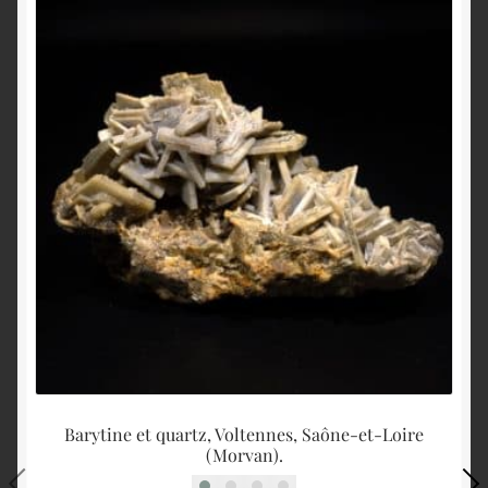
Barytine et quartz, Voltennes, Saône-et-Loire
Py
(Morvan).