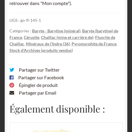
retrouver dans "Mon compte").
UGS :
go-fl-145-1
Catégories :
Baryte - Barytine (minéral)
,
Baryte (barytine) de
France
,
Cérusite
,
Chaillac (mine et carrière de)
,
Fluorite de
Chaillac
,
Minéraux de l'Indre (36)
,
Pyromorphite de France
,
Stock d'Archives (produits vendus)
Partager sur Twitter
Partager sur Facebook
Épingler de produit
Partager par Email
Également disponible :