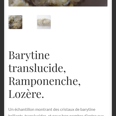
English
Barytine
translucide,
Ramponenche,
Lozère.
Un échantillon montrant des cristaux de barytine
brillants, translucides, et pour bon nombre d’entre eux,