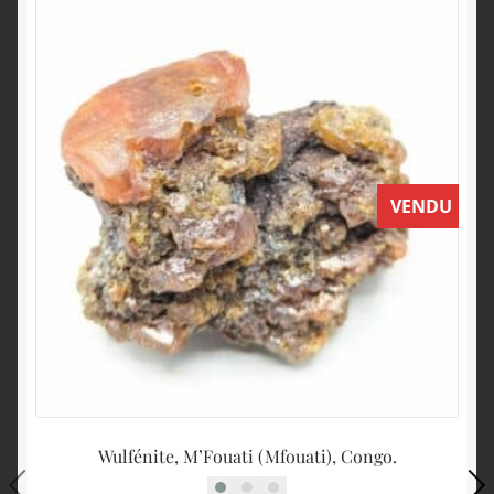
VENDU
Wulfénite, M’Fouati (Mfouati), Congo.
B