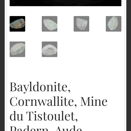
English
Bayldonite,
Cornwallite, Mine
du Tistoulet,
Padern, Aude,