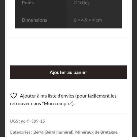
Poids
0.18 kg
Dimensions
6 × 4.9 × 4 cm
quantité
Ajouter au panier
de
Béryl,
La
Ajouter à ma liste d’envies (pour facilement les
Villeder,
retrouver dans "Mon compte").
Morbihan,
Bretagne.
UGS :
go-fl-389-15
Catégories :
Béryl
,
Béryl (minéral)
,
Minéraux de Bretagne
,