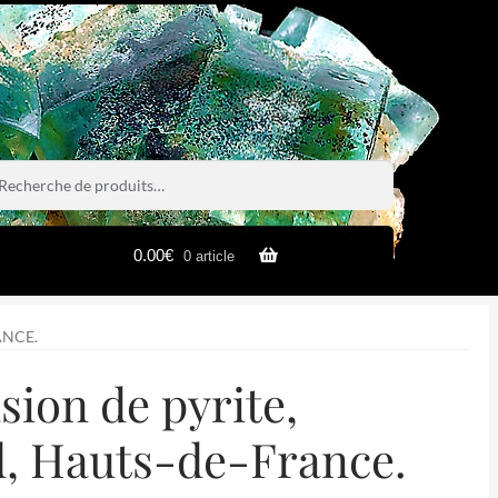
rche
rche
0.00
€
0 article
ANCE.
usion de pyrite,
d, Hauts-de-France.