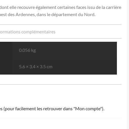
, dont elle recouvre également certaines faces issu de la carrière
l’ouest des Ardennes, dans le département du Nord.
formations complémentaires
0.056 kg
5.6 × 3.4 × 3.5 cm
ies (pour facilement les retrouver dans "Mon compte").