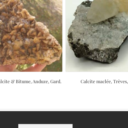
lcite & Bitume, Anduze, Gard.
Calcite maclée, Trèves