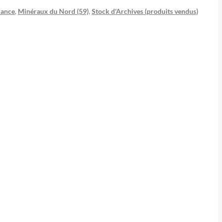
rance
,
Minéraux du Nord (59)
,
Stock d'Archives (produits vendus)