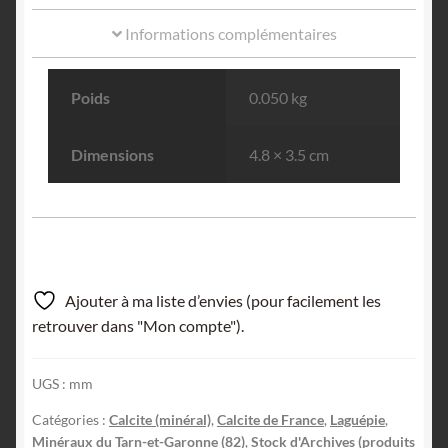
Informations complémentaires
Poids
0.050 kg
Dimensions
4.8 × 3.5 cm
Ajouter à ma liste d’envies (pour facilement les
retrouver dans "Mon compte").
UGS :
mm
Catégories :
Calcite (minéral)
,
Calcite de France
,
Laguépie
,
Minéraux du Tarn-et-Garonne (82)
,
Stock d'Archives (produits