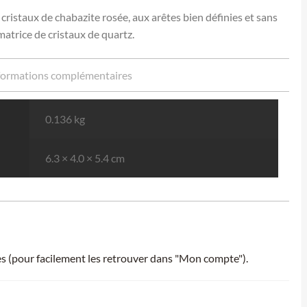
istaux de chabazite rosée, aux arêtes bien définies et sans
atrice de cristaux de quartz.
formations complémentaires
0.136 kg
6.3 × 4.0 × 5.4 cm
ies (pour facilement les retrouver dans "Mon compte").