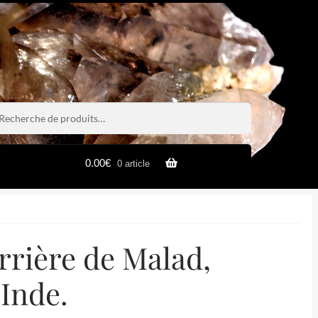
rche
rche
0.00
€
0 article
rrière de Malad,
Inde.