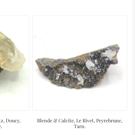
tz, Doucy,
Blende & Calcite, Le Rivet, Peyrebrune,
.
Tarn.