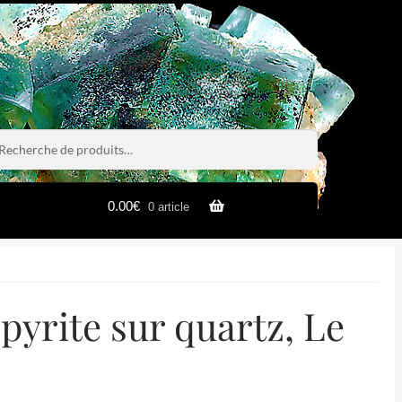
rche
rche
0.00
€
0 article
pyrite sur quartz, Le