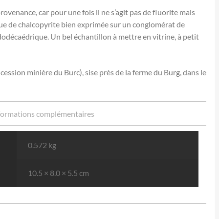
ovenance, car pour une fois il ne s’agit pas de fluorite mais
ue de chalcopyrite bien exprimée sur un conglomérat de
 dodécaédrique. Un bel échantillon à mettre en vitrine, à petit
ession minière du Burc), sise près de la ferme du Burg, dans le
formations complémentaires
0.572 kg
10.5 × 8.0 × 5.5 cm