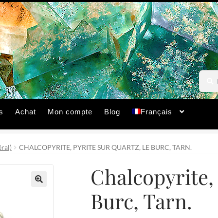
Reche
Reche
pour :
s
Achat
Mon compte
Blog
Français
ral)
CHALCOPYRITE, PYRITE SUR QUARTZ, LE BURC, TARN.
Chalcopyrite, 
Burc, Tarn.
🔍